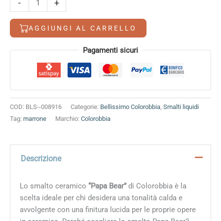
-
+
bear
quantità
AGGIUNGI AL CARRELLO
Alternative:
Pagamenti sicuri
COD:
BLS--008916
Categorie:
Bellissimo Colorobbia
,
Smalti liquidi
Tag:
marrone
Marchio:
Colorobbia
Descrizione
Lo smalto ceramico
“Papa Bear”
di Colorobbia è la
scelta ideale per chi desidera una tonalità calda e
avvolgente con una finitura lucida per le proprie opere