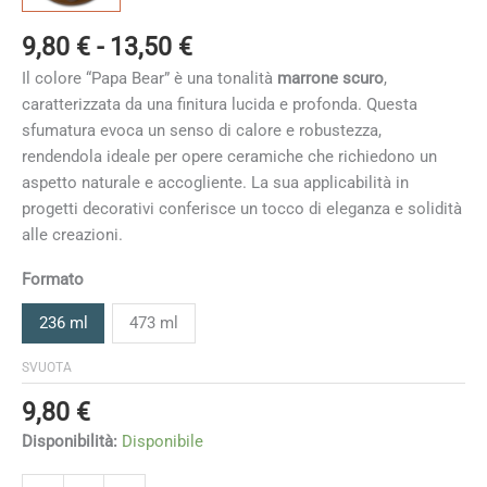
Fascia
9,80
€
-
13,50
€
di
Il colore “Papa Bear” è una tonalità
marrone scuro
,
prezzo:
caratterizzata da una finitura lucida e profonda. Questa
da
sfumatura evoca un senso di calore e robustezza,
9,80 €
rendendola ideale per opere ceramiche che richiedono un
a
aspetto naturale e accogliente. La sua applicabilità in
13,50 €
progetti decorativi conferisce un tocco di eleganza e solidità
alle creazioni.
Formato
236 ml
473 ml
SVUOTA
9,80
€
Disponibilità:
Disponibile
Papa