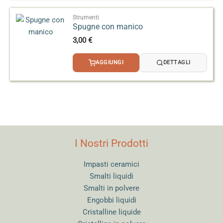
a
3,20 €
Strumenti
Spugne con manico
3,00
€
AGGIUNGI
DETTAGLI
I Nostri Prodotti
Impasti ceramici
Smalti liquidi
Smalti in polvere
Engobbi liquidi
Cristalline liquide