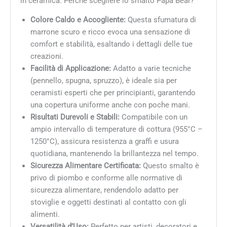
in ceramica. Perché scegliere lo smalto Papa Bear?
Colore Caldo e Accogliente:
Questa sfumatura di
marrone scuro e ricco evoca una sensazione di
comfort e stabilità, esaltando i dettagli delle tue
creazioni.
Facilità di Applicazione:
Adatto a varie tecniche
(pennello, spugna, spruzzo), è ideale sia per
ceramisti esperti che per principianti, garantendo
una copertura uniforme anche con poche mani.
Risultati Durevoli e Stabili:
Compatibile con un
ampio intervallo di temperature di cottura (955°C –
1250°C), assicura resistenza a graffi e usura
quotidiana, mantenendo la brillantezza nel tempo.
Sicurezza Alimentare Certificata:
Questo smalto è
privo di piombo e conforme alle normative di
sicurezza alimentare, rendendolo adatto per
stoviglie e oggetti destinati al contatto con gli
alimenti.
Versatilità d’Uso:
Perfetto per artisti, decoratori e