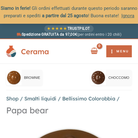
Siamo in ferie!
Gli ordini effettuati durante questo periodo saranno
preparati e spediti
a partire dal 25 agosto
! Buona estate!
Ignora
Vai
★
★
★
★
★
TRUSTPILOT
al
Spedizione GRATUITA da 97,00€
(per ordini entro i 20 chili)
contenuto
Cerama
MENU
BROWNIE
CHOCCOMO
Shop
/
Smalti liquidi
/
Bellissimo Colorobbia
/
Papa bear