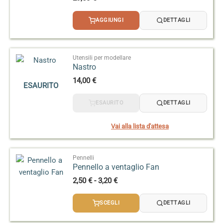
AGGIUNGI
DETTAGLI
Utensili per modellare
Nastro
14,00
€
ESAURITO
ESAURITO
DETTAGLI
Vai alla lista d'attesa
Pennelli
Pennello a ventaglio Fan
Fascia
2,50
€
-
3,20
€
di
prezzo:
SCEGLI
DETTAGLI
da
2,50 €