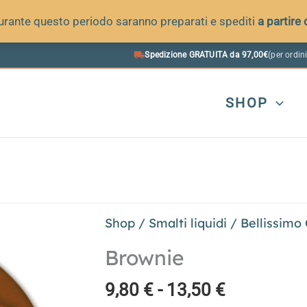
 durante questo periodo saranno preparati e spediti
a partire
Spedizione GRATUITA da 97,00€
(per ordini
SHOP
Shop
/
Smalti liquidi
/
Bellissimo
Brownie
Fascia
9,80
€
-
13,50
€