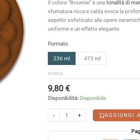
di
Il colore “Brownie” è una
tonalità di ma
prezzo:
sfumatura ricca e calda evoca la profo
da
aspetto sofisticato alle opere ceramic
9,80 €
uniforme e un effetto elegante.
a
13,50 €
Formato
236 ml
473 ml
SVUOTA
9,80
€
Disponibilità:
Disponibile
Brownie
-
+
AGGIUNGI 
quantità
Alternative:
Pag