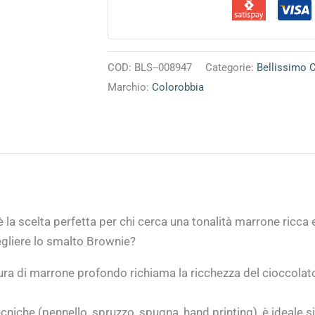
COD:
BLS--008947
Categorie:
Bellissimo 
Marchio:
Colorobbia
 la scelta perfetta per chi cerca una tonalità marrone ricca e
gliere lo smalto Brownie?
a di marrone profondo richiama la ricchezza del cioccolat
niche (pennello, spruzzo, spugna, hand printing), è ideale si