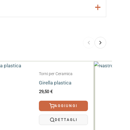
:
ESAURITO
Torni per Ceramica
Girella plastica
29,50
€
AGGIUNGI
DETTAGLI