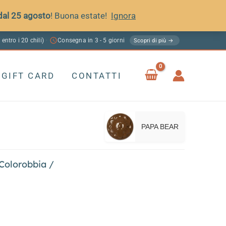
 dal 25 agosto
! Buona estate!
Ignora
 entro i 20 chili)
Consegna in 3 - 5 giorni
·
Scopri di più →
GIFT CARD
CONTATTI
PAPA BEAR
 Colorobbia
/