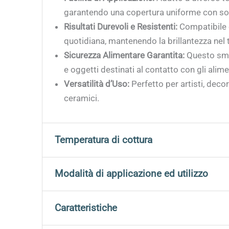
garantendo una copertura uniforme con so
Risultati Durevoli e Resistenti:
Compatibile c
quotidiana, mantenendo la brillantezza nel
Sicurezza Alimentare Garantita:
Questo smal
e oggetti destinati al contatto con gli alime
Versatilità d’Uso:
Perfetto per artisti, decor
ceramici.
Temperatura di cottura
Per ottenere risultati ottimali è fondamental
Modalità di applicazione ed utilizzo
Fahrenheit)
.
Adatti per tutti i tipi di decorazione con i seg
Caratteristiche
Questa gamma di temperatura permette una corr
attentamente il forno e di effettuare una calib