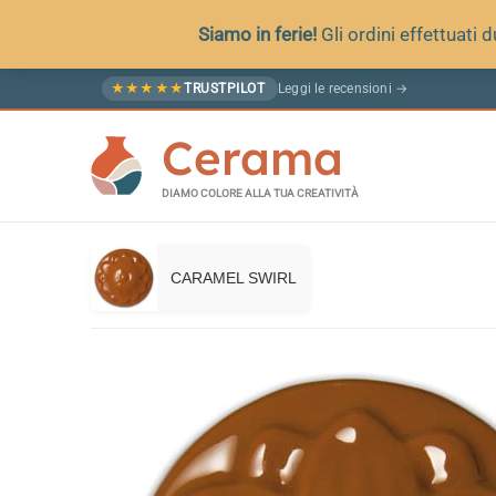
Siamo in ferie!
Gli ordini effettuati
Vai
Leggi le recensioni →
★
★
★
★
★
TRUSTPILOT
al
Cerama
contenuto
DIAMO COLORE ALLA TUA CREATIVITÀ
CARAMEL SWIRL