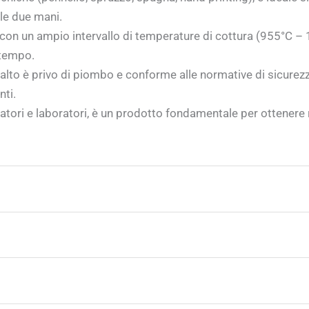
le due mani.
on un ampio intervallo di temperature di cottura (955°C – 12
 tempo.
to è privo di piombo e conforme alle normative di sicurezz
nti.
atori e laboratori, è un prodotto fondamentale per ottenere ri
e seguire la temperatura di cottura raccomandata, che si col
uenti strumenti:
etta fusione dello smalto, garantendo una finitura brillant
razione adeguata per evitare eventuali difetti nel prodotto f