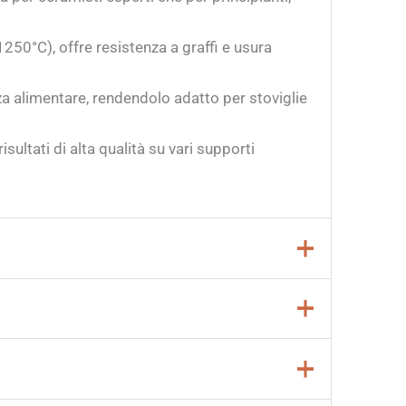
50°C), offre resistenza a graffi e usura
a alimentare, rendendolo adatto per stoviglie
sultati di alta qualità su vari supporti
loca tra
955° e 1250° C (1751° – 2282°
e e durevole. Assicurati di monitorare
inale. Seguendo queste indicazioni, potrai