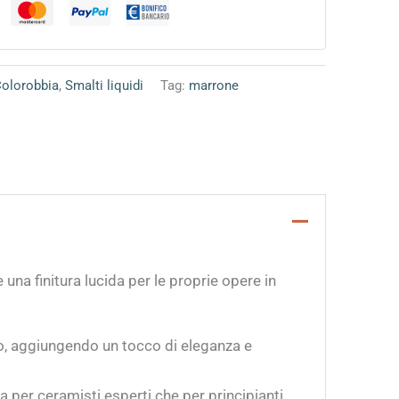
Colorobbia
,
Smalti liquidi
Tag:
marrone
 una finitura lucida per le proprie opere in
o, aggiungendo un tocco di eleganza e
a per ceramisti esperti che per principianti,