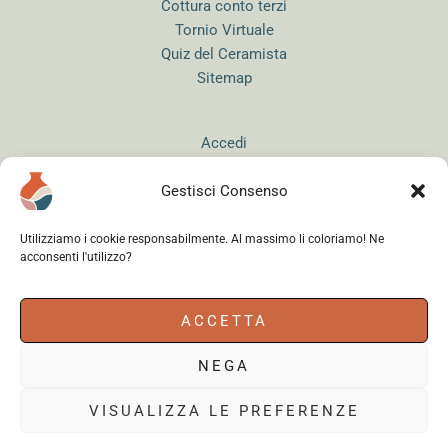
Cottura conto terzi
Tornio Virtuale
Quiz del Ceramista
Sitemap
Accedi
Gestisci Consenso
Utilizziamo i cookie responsabilmente. Al massimo li coloriamo! Ne
acconsenti l'utilizzo?
Instagram
WhatsApp
Facebook
ACCETTA
NEGA
Cerama s.r.l.
- via del Mandrione 63, 00181 Roma (Italy) - Partita IVA
18179961000 - Copyright © 2026
VISUALIZZA LE PREFERENZE