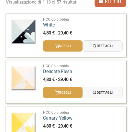
FILTRI
Visualizzazione di 1-18 di 57 risultati
HCO Colorobbia
White
Fascia
4,80
€
-
29,40
€
di
prezzo:
SCEGLI
DETTAGLI
da
4,80 €
a
29,40 €
HCO Colorobbia
Delicate Flesh
Fascia
4,80
€
-
29,40
€
di
prezzo:
SCEGLI
DETTAGLI
da
4,80 €
a
29,40 €
HCO Colorobbia
Canary Yellow
Fascia
4,80
€
-
29,40
€
di