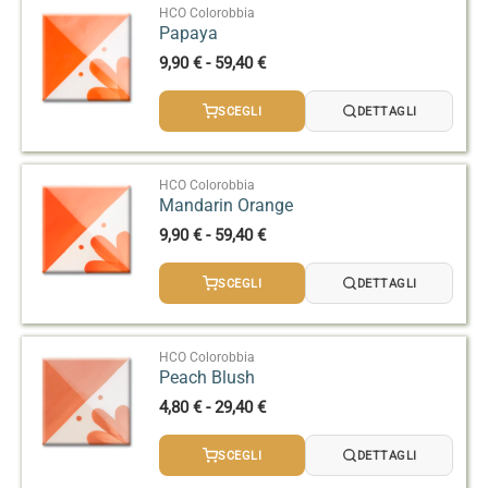
44,90 €
HCO Colorobbia
Papaya
Fascia
9,90
€
-
59,40
€
di
prezzo:
SCEGLI
DETTAGLI
da
9,90 €
a
59,40 €
HCO Colorobbia
Mandarin Orange
Fascia
9,90
€
-
59,40
€
di
prezzo:
SCEGLI
DETTAGLI
da
9,90 €
a
59,40 €
HCO Colorobbia
Peach Blush
Fascia
4,80
€
-
29,40
€
di
prezzo:
SCEGLI
DETTAGLI
da