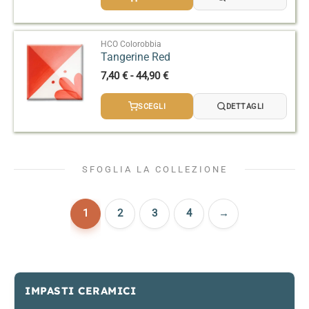
da
7,40 €
a
44,90 €
HCO Colorobbia
Tangerine Red
Fascia
7,40
€
-
44,90
€
di
prezzo:
SCEGLI
DETTAGLI
da
7,40 €
a
44,90 €
SFOGLIA LA COLLEZIONE
1
2
3
4
→
IMPASTI CERAMICI