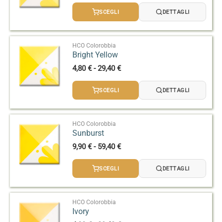
prezzo:
SCEGLI
DETTAGLI
da
4,80 €
a
29,40 €
HCO Colorobbia
Bright Yellow
Fascia
4,80
€
-
29,40
€
di
prezzo:
SCEGLI
DETTAGLI
da
4,80 €
a
29,40 €
HCO Colorobbia
Sunburst
Fascia
9,90
€
-
59,40
€
di
prezzo:
SCEGLI
DETTAGLI
da
9,90 €
a
59,40 €
HCO Colorobbia
Ivory