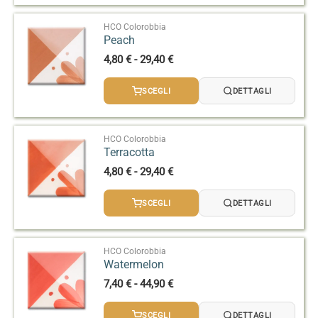
4,80 €
a
29,40 €
HCO Colorobbia
Peach
Fascia
4,80
€
-
29,40
€
di
prezzo:
SCEGLI
DETTAGLI
da
4,80 €
a
29,40 €
HCO Colorobbia
Terracotta
Fascia
4,80
€
-
29,40
€
di
prezzo:
SCEGLI
DETTAGLI
da
4,80 €
a
29,40 €
HCO Colorobbia
Watermelon
Fascia
7,40
€
-
44,90
€
di
prezzo:
SCEGLI
DETTAGLI