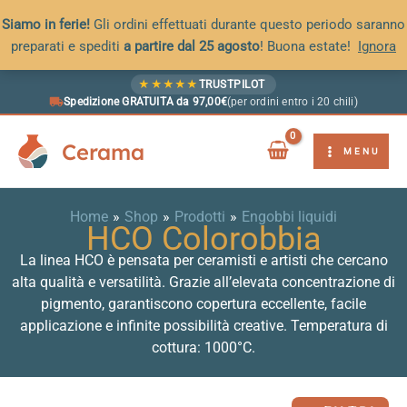
Siamo in ferie!
Gli ordini effettuati durante questo periodo saranno
preparati e spediti
a partire dal 25 agosto
! Buona estate!
Ignora
Vai
★
★
★
★
★
TRUSTPILOT
al
Spedizione GRATUITA da 97,00€
(per ordini entro i 20 chili)
contenuto
Cerama
MENU
Home
Shop
Prodotti
Engobbi liquidi
HCO Colorobbia
La linea HCO è pensata per ceramisti e artisti che cercano
alta qualità e versatilità. Grazie all’elevata concentrazione di
pigmento, garantiscono copertura eccellente, facile
applicazione e infinite possibilità creative. Temperatura di
cottura: 1000°C.