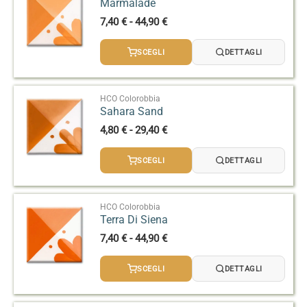
Marmalade
Fascia
7,40
€
-
44,90
€
di
prezzo:
SCEGLI
DETTAGLI
da
7,40 €
a
44,90 €
HCO Colorobbia
Sahara Sand
Fascia
4,80
€
-
29,40
€
di
prezzo:
SCEGLI
DETTAGLI
da
4,80 €
a
29,40 €
HCO Colorobbia
Terra Di Siena
Fascia
7,40
€
-
44,90
€
di
prezzo:
SCEGLI
DETTAGLI
da
7,40 €
a