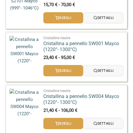
Fascia
15,70
€
-
70,00
€
di
prezzo:
SCEGLI
DETTAGLI
da
15,70 €
a
70,00 €
Cristalline neutre
Cristallina a pennello SW001 Mayco
(1220°- 1300°C)
Fascia
23,40
€
-
95,00
€
di
prezzo:
SCEGLI
DETTAGLI
da
23,40 €
a
95,00 €
Cristalline neutre
Cristallina a pennello SW004 Mayco
(1220°- 1300°C)
Fascia
21,40
€
-
106,00
€
di
prezzo:
SCEGLI
DETTAGLI
da
21,40 €