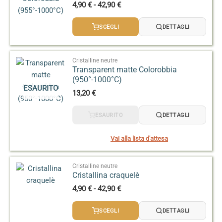
Fascia
4,90
€
-
42,90
€
di
prezzo:
SCEGLI
DETTAGLI
da
4,90 €
a
42,90 €
Cristalline neutre
Transparent matte Colorobbia
(950°-1000°C)
ESAURITO
13,20
€
ESAURITO
DETTAGLI
Vai alla lista d'attesa
Cristalline neutre
Cristallina craquelè
Fascia
4,90
€
-
42,90
€
di
prezzo:
SCEGLI
DETTAGLI
da