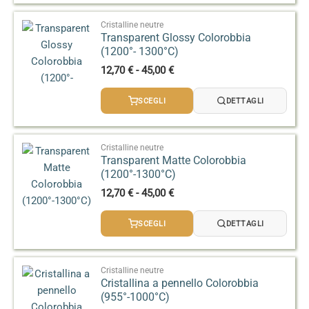
a
106,00 €
Cristalline neutre
Transparent Glossy Colorobbia
(1200°- 1300°C)
Fascia
12,70
€
-
45,00
€
di
prezzo:
SCEGLI
DETTAGLI
da
12,70 €
a
45,00 €
Cristalline neutre
Transparent Matte Colorobbia
(1200°-1300°C)
Fascia
12,70
€
-
45,00
€
di
prezzo:
SCEGLI
DETTAGLI
da
12,70 €
a
45,00 €
Cristalline neutre
Cristallina a pennello Colorobbia
(955°-1000°C)