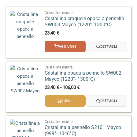
Cristalline neutre
Cristallina craquelé opaca a pennello
SW003 Mayco (1220°- 1300°C)
23,40
€
AGGIUNGI
DETTAGLI
Cristalline neutre
Cristallina opaca a pennello SW002
Mayco (1220°- 1300°C)
Fascia
23,40
€
-
106,00
€
di
prezzo:
SCEGLI
DETTAGLI
da
23,40 €
a
106,00 €
Cristalline neutre
Cristallina a pennello S2101 Mayco
(999°- 1046°C)