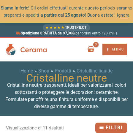
Siamo in ferie!
Gli ordini effettuati durante questo periodo saranno
preparati e spediti
a partire dal 25 agosto
! Buona estate!
Ignora
Vai
★
★
★
★
★
TRUSTPILOT
al
Spedizione GRATUITA da 97,00€
(per ordini entro i 20 chili)
contenuto
Cerama
MENU
Home
Shop
Prodotti
Cristalline liquide
Cristalline neutre
Cristalline neutre trasparenti, ideali per valorizzare i colori
sottostanti o proteggere le decorazioni ceramiche.
Formulate per offrire una finitura uniforme e disponibili per
diverse gamme di temperature.
FILTRI
Visualizzazione di 11 risultati