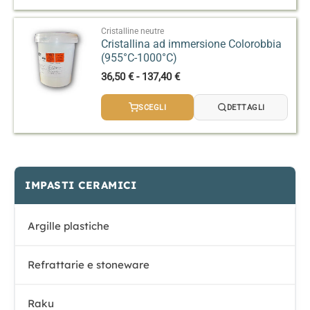
4,90 €
a
42,90 €
Cristalline neutre
Cristallina ad immersione Colorobbia
(955°C-1000°C)
Fascia
36,50
€
-
137,40
€
di
prezzo:
SCEGLI
DETTAGLI
da
36,50 €
a
137,40 €
IMPASTI CERAMICI
Argille plastiche
Refrattarie e stoneware
Raku