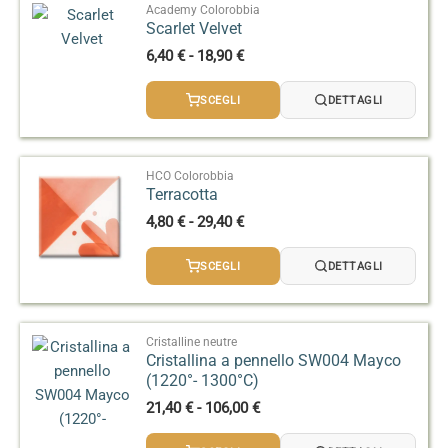
24,90 €
Academy Colorobbia
Scarlet Velvet
Fascia
6,40
€
-
18,90
€
di
prezzo:
SCEGLI
DETTAGLI
da
6,40 €
a
18,90 €
HCO Colorobbia
Terracotta
Fascia
4,80
€
-
29,40
€
di
prezzo:
SCEGLI
DETTAGLI
da
4,80 €
a
29,40 €
Cristalline neutre
Cristallina a pennello SW004 Mayco
(1220°- 1300°C)
Fascia
21,40
€
-
106,00
€
di
prezzo: