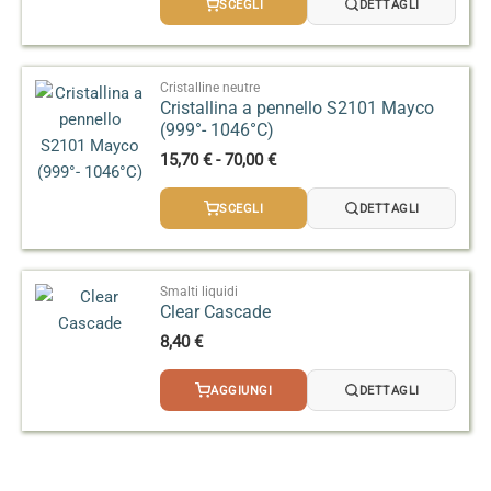
SCEGLI
DETTAGLI
da
21,40 €
a
106,00 €
Cristalline neutre
Cristallina a pennello S2101 Mayco
(999°- 1046°C)
Fascia
15,70
€
-
70,00
€
di
prezzo:
SCEGLI
DETTAGLI
da
15,70 €
a
70,00 €
Smalti liquidi
Clear Cascade
8,40
€
AGGIUNGI
DETTAGLI