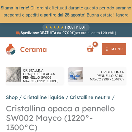
Siamo in ferie!
Gli ordini effettuati durante questo periodo saranno
preparati e spediti
a partire dal 25 agosto
! Buona estate!
Ignora
Vai
★
★
★
★
★
TRUSTPILOT
al
Spedizione GRATUITA da 97,00€
(per ordini entro i 20 chili)
contenuto
Cerama
MENU
CRISTALLINA
CRISTALLINA A
CRAQUELÉ OPACA A
PENNELLO S2101
PENNELLO SW003
MAYCO (999°- 1046°C)
MAYCO (1220°- 1300°C)
Shop
/
Cristalline liquide
/
Cristalline neutre
/
Cristallina opaca a pennello
SW002 Mayco (1220°-
1300°C)