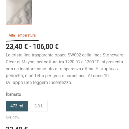
Alta Temperatura
Fascia
23,40
€
-
106,00
€
di
La cristallina trasparente opaca SW002 della linea Stoneware
prezzo:
Clear di Mayco, per cotture tra 1220 °C e 1300 °C, si presenta
da
Si applica a
con un incolore assoluto e trasparenza ottica.
23,40 €
pennello, è perfet
ta per gres e porcellana. Al cono 10
a
sviluppa una leggera lucentezza.
106,00 €
formato
473 ml
3,8 L
SVUOTA