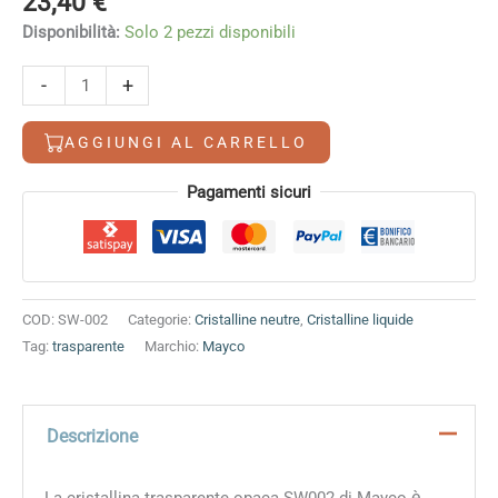
23,40
€
Disponibilità:
Solo 2 pezzi disponibili
Cristallina
-
+
opaca
a
AGGIUNGI AL CARRELLO
pennello
SW002
Alternative:
Pagamenti sicuri
Mayco
(1220°-
1300°C)
quantità
COD:
SW-002
Categorie:
Cristalline neutre
,
Cristalline liquide
Tag:
trasparente
Marchio:
Mayco
Descrizione
è
La cristallina trasparente opaca SW002 di Mayco