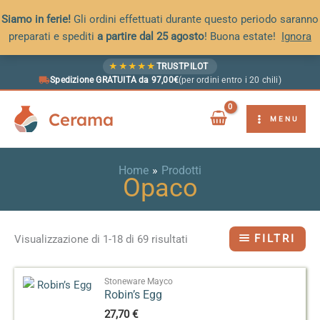
Siamo in ferie!
Gli ordini effettuati durante questo periodo saranno
preparati e spediti
a partire dal 25 agosto
! Buona estate!
Ignora
Vai
★
★
★
★
★
TRUSTPILOT
al
Spedizione GRATUITA da 97,00€
(per ordini entro i 20 chili)
contenuto
Cerama
MENU
Home
Prodotti
Opaco
FILTRI
Visualizzazione di 1-18 di 69 risultati
Stoneware Mayco
Robin’s Egg
27,70
€