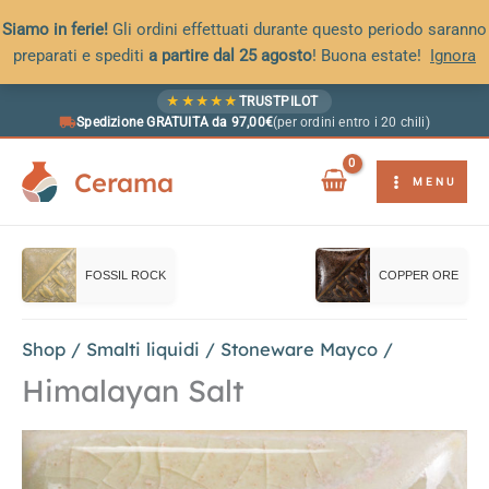
Siamo in ferie!
Gli ordini effettuati durante questo periodo saranno
preparati e spediti
a partire dal 25 agosto
! Buona estate!
Ignora
Vai
★
★
★
★
★
TRUSTPILOT
al
Spedizione GRATUITA da 97,00€
(per ordini entro i 20 chili)
contenuto
Cerama
MENU
FOSSIL ROCK
COPPER ORE
Shop
/
Smalti liquidi
/
Stoneware Mayco
/
Himalayan Salt