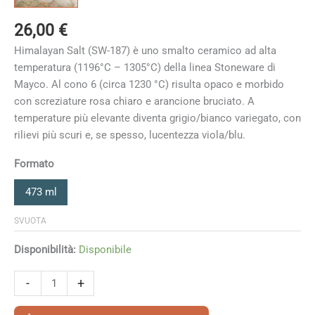
26,00
€
Himalayan Salt (SW-187) è uno smalto ceramico ad alta
temperatura (1196°C – 1305°C) della linea Stoneware di
Mayco. Al cono 6 (circa 1230 °C) risulta opaco e morbido
con screziature rosa chiaro e arancione bruciato. A
temperature più elevante diventa grigio/bianco variegato, con
rilievi più scuri e, se spesso, lucentezza viola/blu.
Formato
473 ml
SVUOTA
Disponibilità:
Disponibile
Himalayan
-
+
Salt
quantità