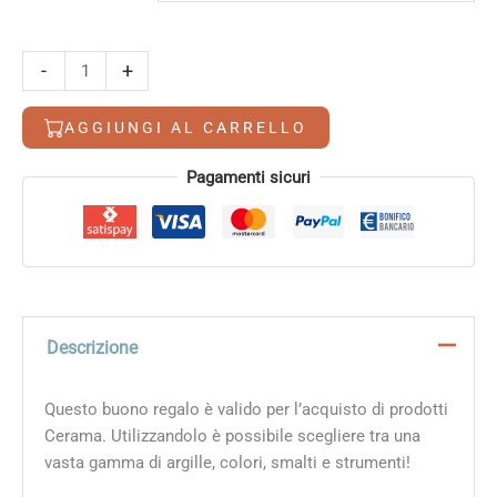
Buono
Alternative:
-
+
regalo
quantità
AGGIUNGI AL CARRELLO
Pagamenti sicuri
Descrizione
Questo buono regalo è valido per l’acquisto di prodotti
Cerama. Utilizzandolo è possibile scegliere tra una
vasta gamma di argille, colori, smalti e strumenti!