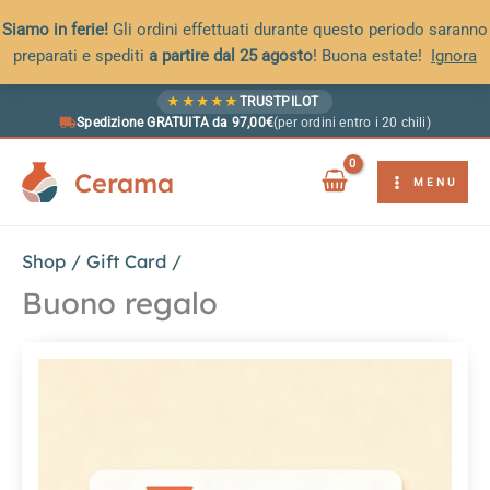
Siamo in ferie!
Gli ordini effettuati durante questo periodo saranno
preparati e spediti
a partire dal 25 agosto
! Buona estate!
Ignora
Vai
★
★
★
★
★
TRUSTPILOT
al
Spedizione GRATUITA da 97,00€
(per ordini entro i 20 chili)
contenuto
Cerama
MENU
Shop
/
Gift Card
/
Buono regalo