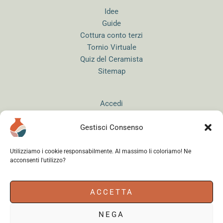
Idee
Guide
Cottura conto terzi
Tornio Virtuale
Quiz del Ceramista
Sitemap
Accedi
Gestisci Consenso
Utilizziamo i cookie responsabilmente. Al massimo li coloriamo! Ne
acconsenti l'utilizzo?
Instagram
WhatsApp
Facebook
ACCETTA
NEGA
Cerama s.r.l.
- via del Mandrione 63, 00181 Roma (Italy) - Partita IVA