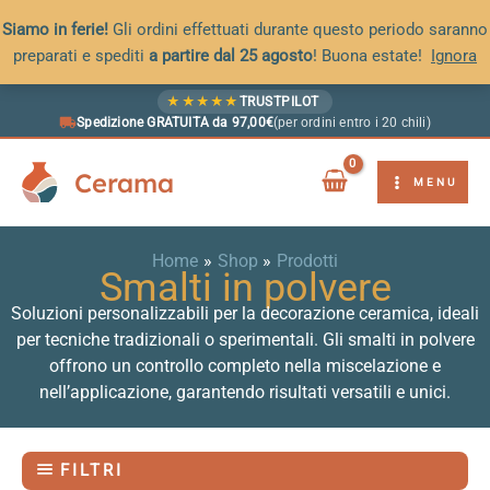
Siamo in ferie!
Gli ordini effettuati durante questo periodo saranno
preparati e spediti
a partire dal 25 agosto
! Buona estate!
Ignora
Vai
★
★
★
★
★
TRUSTPILOT
al
Spedizione GRATUITA da 97,00€
(per ordini entro i 20 chili)
contenuto
Cerama
MENU
Home
Shop
Prodotti
Smalti in polvere
Soluzioni personalizzabili per la decorazione ceramica, ideali
per tecniche tradizionali o sperimentali. Gli smalti in polvere
offrono un controllo completo nella miscelazione e
nell’applicazione, garantendo risultati versatili e unici.
FILTRI