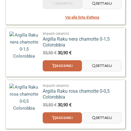
originale
attuale
ESAURITO
DETTAGLI
era:
è:
33,50 €.
30,90 €.
Vai alla lista d'attesa
Impasti ceramici
Argilla Raku nera chamotte 0-1,5
Colorobbia
Il
Il
33,50
€
30,90
€
prezzo
prezzo
originale
attuale
AGGIUNGI
DETTAGLI
era:
è:
33,50 €.
30,90 €.
Impasti ceramici
Argilla Raku rosa chamotte 0-0,5
Colorobbia
Il
Il
33,50
€
30,90
€
prezzo
prezzo
originale
attuale
AGGIUNGI
DETTAGLI
era:
è:
33,50 €.
30,90 €.