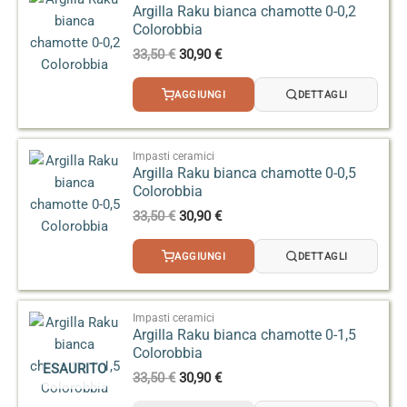
Argilla Raku bianca chamotte 0-0,2
Colorobbia
Il
Il
33,50
€
30,90
€
prezzo
prezzo
originale
attuale
AGGIUNGI
DETTAGLI
era:
è:
33,50 €.
30,90 €.
Impasti ceramici
Argilla Raku bianca chamotte 0-0,5
Colorobbia
Il
Il
33,50
€
30,90
€
prezzo
prezzo
originale
attuale
AGGIUNGI
DETTAGLI
era:
è:
33,50 €.
30,90 €.
Impasti ceramici
Argilla Raku bianca chamotte 0-1,5
Colorobbia
ESAURITO
Il
Il
33,50
€
30,90
€
prezzo
prezzo