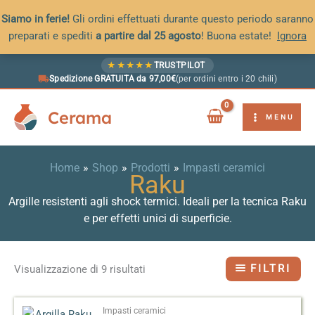
Siamo in ferie!
Gli ordini effettuati durante questo periodo saranno
preparati e spediti
a partire dal 25 agosto
! Buona estate!
Ignora
Vai
★
★
★
★
★
TRUSTPILOT
al
Spedizione GRATUITA da 97,00€
(per ordini entro i 20 chili)
contenuto
Cerama
MENU
Home
Shop
Prodotti
Impasti ceramici
Raku
Argille resistenti agli shock termici. Ideali per la tecnica Raku
e per effetti unici di superficie.
FILTRI
Visualizzazione di 9 risultati
Impasti ceramici