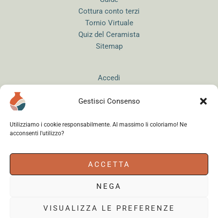
Cottura conto terzi
Tornio Virtuale
Quiz del Ceramista
Sitemap
Accedi
Gestisci Consenso
Utilizziamo i cookie responsabilmente. Al massimo li coloriamo! Ne
acconsenti l'utilizzo?
Instagram
WhatsApp
Facebook
ACCETTA
NEGA
Cerama s.r.l.
- via del Mandrione 63, 00181 Roma (Italy) - Partita IVA
18179961000 - Copyright © 2026
VISUALIZZA LE PREFERENZE