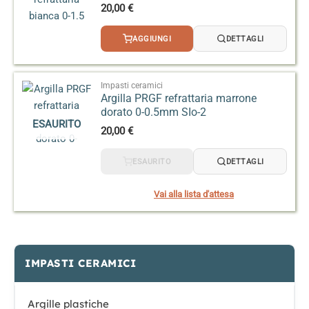
20,00
€
AGGIUNGI
DETTAGLI
Impasti ceramici
Argilla PRGF refrattaria marrone
dorato 0-0.5mm SIo-2
ESAURITO
20,00
€
ESAURITO
DETTAGLI
Vai alla lista d'attesa
IMPASTI CERAMICI
Argille plastiche