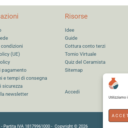
azioni
Risorse
o
Idee
 sede
Guide
 condizioni
Cottura conto terzi
olicy (UE)
Tornio Virtuale
olicy
Quiz del Ceramista
i pagamento
Sitemap
ni e tempi di consegna
i sicurezza
Accedi
alla newsletter
Utilizziamo 
ACCE
) - Partita IVA 18179961000 - Copyright © 2026