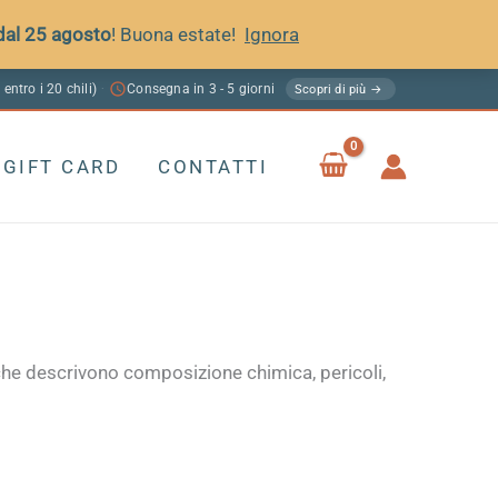
 dal 25 agosto
! Buona estate!
Ignora
 entro i 20 chili)
Consegna in 3 - 5 giorni
·
Scopri di più →
GIFT CARD
CONTATTI
he descrivono composizione chimica, pericoli,