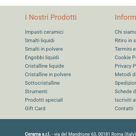
I Nostri Prodotti
Inform
Impasti ceramici
Chi siam
Smalti liquidi
Ritiro in
Smalti in polvere
Termini e
Engobbi liquidi
Cookie P
Cristalline liquide
Privacy P
Cristalline in polvere
Metodi d
Sottocristalline
Spedizio
Strumenti
Schede d
Prodotti speciali
Iscriviti 
Gift Card
Contatti
Cerama s.r.l.
- via del Mandrione 63, 00181 Roma (Italy