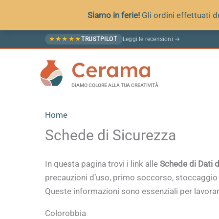
Siamo in ferie!
Gli ordini effettuati
Vai
Leggi le recensioni →
★
★
★
★
★
TRUSTPILOT
al
Cerama
contenuto
DIAMO COLORE ALLA TUA CREATIVITÀ
Home
Schede di Sicurezza
In questa pagina trovi i link alle
Schede di Dati 
precauzioni d’uso, primo soccorso, stoccaggio
Queste informazioni sono essenziali per lavorare
Colorobbia