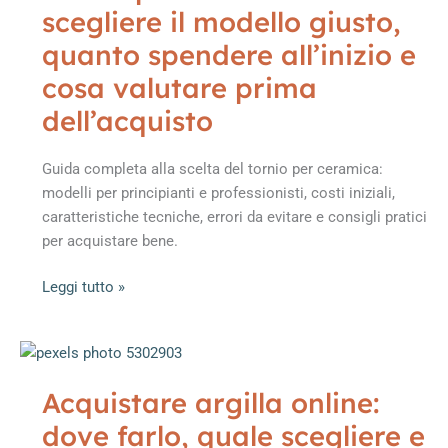
scegliere il modello giusto,
sottocristallina,
tecniche
quanto spendere all’inizio e
d’uso
cosa valutare prima
prima
dell’acquisto
e
dopo
la
Guida completa alla scelta del tornio per ceramica:
cottura
modelli per principianti e professionisti, costi iniziali,
caratteristiche tecniche, errori da evitare e consigli pratici
per acquistare bene.
Tornio
Leggi tutto »
per
ceramica:
come
scegliere
Acquistare argilla online:
il
dove farlo, quale scegliere e
modello