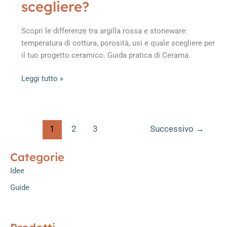
scegliere?
Scopri le differenze tra argilla rossa e stoneware:
temperatura di cottura, porosità, usi e quale scegliere per
il tuo progetto ceramico. Guida pratica di Cerama.
Argilla
Leggi tutto »
rossa
e
stoneware:
qual
1
2
3
Successivo
→
è
la
Categorie
differenza
Idee
e
quale
Guide
scegliere?