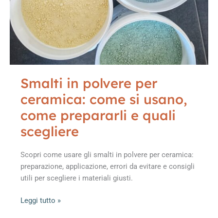
iniziare
davvero
Smalti in polvere per
ceramica: come si usano,
come prepararli e quali
scegliere
Scopri come usare gli smalti in polvere per ceramica:
preparazione, applicazione, errori da evitare e consigli
utili per scegliere i materiali giusti.
Smalti
Leggi tutto »
in