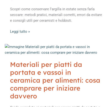
professionisti
Scopri come conservare l’argilla in estate senza farla
e
seccare: metodi pratici, materiali corretti, errori da evitare
appassionati
e consigli utili per ceramisti e hobbisti.
Come
Leggi tutto »
conservare
l’argilla
con
il
caldo:
Materiali per piatti da
metodi
portata e vassoi in
migliori,
errori
ceramica per alimenti: cosa
da
comprare per iniziare
evitare
davvero
e
materiali
utili