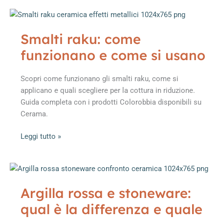
polvere
per
ceramica:
Smalti raku: come
come
funzionano e come si usano
si
usano,
come
Scopri come funzionano gli smalti raku, come si
prepararli
applicano e quali scegliere per la cottura in riduzione.
e
Guida completa con i prodotti Colorobbia disponibili su
quali
Cerama.
scegliere
Smalti
Leggi tutto »
raku:
come
funzionano
e
Argilla rossa e stoneware:
come
qual è la differenza e quale
si
usano