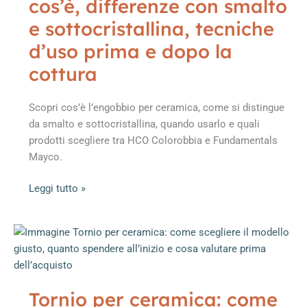
cos’è, differenze con smalto
quelli
giusti
e sottocristallina, tecniche
per
d’uso prima e dopo la
smalti
cottura
ed
engobbi
Scopri cos’è l’engobbio per ceramica, come si distingue
da smalto e sottocristallina, quando usarlo e quali
prodotti scegliere tra HCO Colorobbia e Fundamentals
Mayco.
Engobbio
Leggi tutto »
per
ceramica:
cos’è,
differenze
con
smalto
Tornio per ceramica: come
e