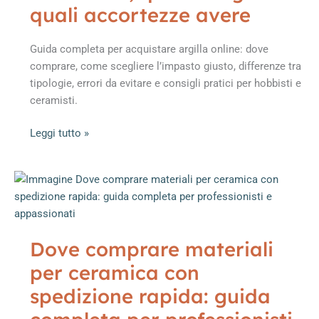
giusto,
quali accortezze avere
quanto
spendere
Guida completa per acquistare argilla online: dove
all’inizio
comprare, come scegliere l’impasto giusto, differenze tra
e
tipologie, errori da evitare e consigli pratici per hobbisti e
cosa
ceramisti.
valutare
prima
Acquistare
Leggi tutto »
dell’acquisto
argilla
online:
dove
farlo,
quale
scegliere
Dove comprare materiali
e
per ceramica con
quali
accortezze
spedizione rapida: guida
avere