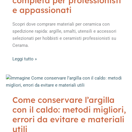
completa per professionisti
e appassionati
Scopri dove comprare materiali per ceramica con
spedizione rapida: argille, smalti, utensili e accessori
selezionati per hobbisti e ceramisti professionisti su
Cerama.
Dove
Leggi tutto »
comprare
materiali
per
ceramica
con
Come conservare l’argilla
spedizione
con il caldo: metodi migliori,
rapida:
guida
errori da evitare e materiali
completa
utili
per