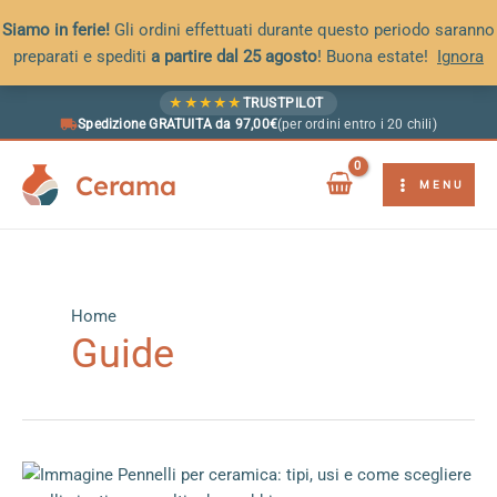
Siamo in ferie!
Gli ordini effettuati durante questo periodo saranno
preparati e spediti
a partire dal 25 agosto
! Buona estate!
Ignora
Vai
★
★
★
★
★
TRUSTPILOT
al
Spedizione GRATUITA da 97,00€
(per ordini entro i 20 chili)
contenuto
Cerama
MENU
Home
Guide