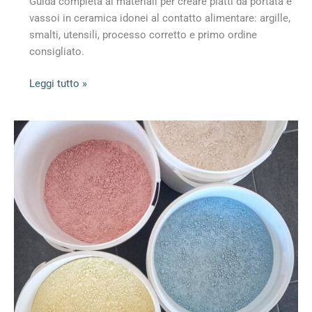
Guida completa ai materiali per creare piatti da portata e
vassoi in ceramica idonei al contatto alimentare: argille,
smalti, utensili, processo corretto e primo ordine
consigliato.
Materiali
Leggi tutto »
per
piatti
da
portata
e
vassoi
in
ceramica
per
alimenti:
cosa
comprare
per