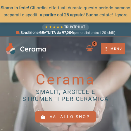
Siamo in ferie!
Gli ordini effettuati durante questo periodo saranno
preparati e spediti
a partire dal 25 agosto
! Buona estate!
Ignora
Vai
★
★
★
★
★
TRUSTPILOT
al
Spedizione GRATUITA da 97,00€
(per ordini entro i 20 chili)
contenuto
Cerama
MENU
Cerama
SMALTI, ARGILLE E
STRUMENTI PER CERAMICA
VAI ALLO SHOP