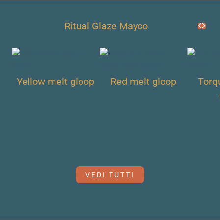
Ritual Glaze Mayco
Yellow melt gloop
Red melt gloop
Torq
VEDI TUTTI