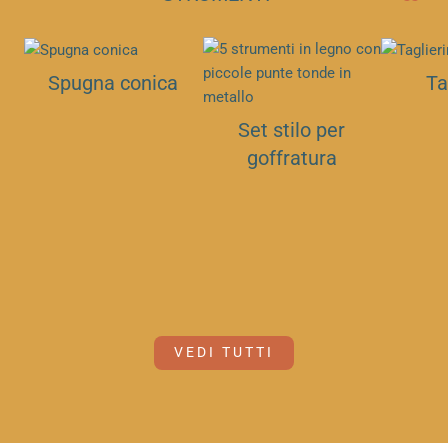
Spugna conica
Ta
Set stilo per
goffratura
VEDI TUTTI