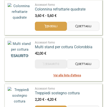
Accessori forno
Colonnina refrattarie quadrate
Fascia
3,60
€
-
5,60
€
di
prezzo:
SCEGLI
DETTAGLI
da
3,60 €
a
5,60 €
Accessori forno
Multi stand per cottura Colorobbia
42,00
€
ESAURITO
ESAURITO
DETTAGLI
Vai alla lista d'attesa
Accessori forno
Treppiedi sostegno cottura
Fascia
2,20
€
-
4,20
€
di