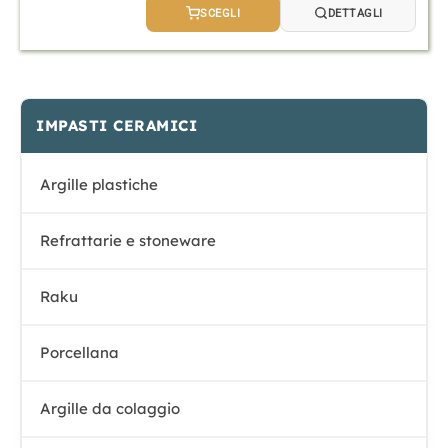
prezzo:
SCEGLI
DETTAGLI
da
2,20 €
a
4,20 €
IMPASTI CERAMICI
Argille plastiche
Refrattarie e stoneware
Raku
Porcellana
Argille da colaggio