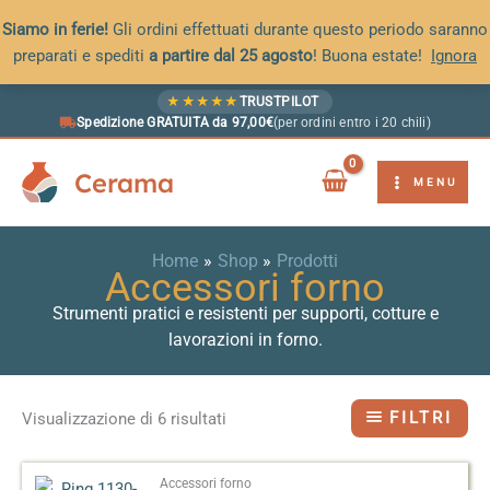
Siamo in ferie!
Gli ordini effettuati durante questo periodo saranno
preparati e spediti
a partire dal 25 agosto
! Buona estate!
Ignora
Vai
★
★
★
★
★
TRUSTPILOT
al
Spedizione GRATUITA da 97,00€
(per ordini entro i 20 chili)
contenuto
Cerama
MENU
Home
Shop
Prodotti
Accessori forno
Strumenti pratici e resistenti per supporti, cotture e
lavorazioni in forno.
FILTRI
Visualizzazione di 6 risultati
Accessori forno