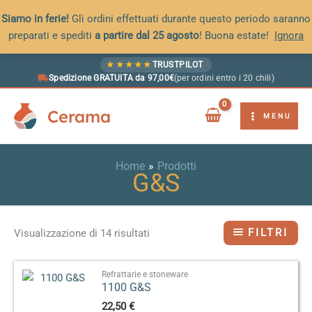
Siamo in ferie!
Gli ordini effettuati durante questo periodo saranno
preparati e spediti
a partire dal 25 agosto
! Buona estate!
Ignora
Vai
★
★
★
★
★
TRUSTPILOT
al
Spedizione GRATUITA da 97,00€
(per ordini entro i 20 chili)
contenuto
Cerama
MENU
Home
Prodotti
G&S
FILTRI
Visualizzazione di 14 risultati
Refrattarie e stoneware
1100 G&S
22,50
€