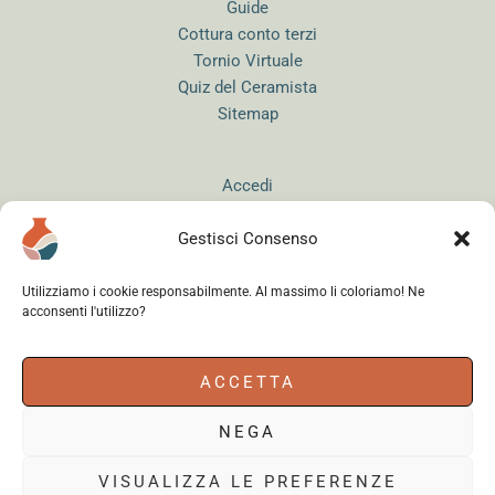
Guide
Cottura conto terzi
Tornio Virtuale
Quiz del Ceramista
Sitemap
Accedi
Gestisci Consenso
Utilizziamo i cookie responsabilmente. Al massimo li coloriamo! Ne
acconsenti l'utilizzo?
Instagram
WhatsApp
Facebook
ACCETTA
NEGA
Cerama s.r.l.
- via del Mandrione 63, 00181 Roma (Italy) - Partita IVA
18179961000 - Copyright © 2026
VISUALIZZA LE PREFERENZE