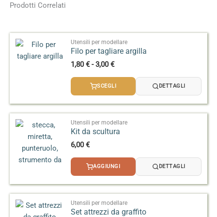
Formato
10 kg
Prodotti Correlati
Assorbimento d’acqua
:
– a 1140 °C: 6%
Temperatura di
Alta temperatura
,
Bassa
cottura
temperatura
– a 1200 °C: 3%
Utensili per modellare
– a 1240 °C: 1%
Filo per tagliare argilla
Fascia
1,80
€
-
3,00
€
di
prezzo:
SCEGLI
DETTAGLI
da
1,80 €
a
3,00 €
Utensili per modellare
Kit da scultura
6,00
€
AGGIUNGI
DETTAGLI
Utensili per modellare
Set attrezzi da graffito