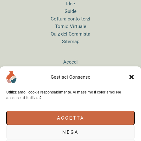
Idee
Guide
Cottura conto terzi
Tornio Virtuale
Quiz del Ceramista
Sitemap
Accedi
Gestisci Consenso
Utilizziamo i cookie responsabilmente. Al massimo li coloriamo! Ne
acconsenti l'utilizzo?
Instagram
WhatsApp
Facebook
ACCETTA
NEGA
Cerama s.r.l.
- via del Mandrione 63, 00181 Roma (Italy) - Partita IVA