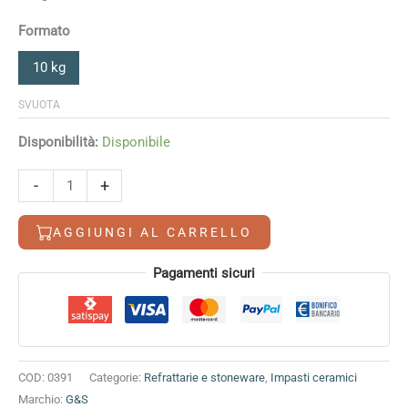
Formato
10 kg
SVUOTA
Disponibilità:
Disponibile
391
-
+
G&S
quantità
AGGIUNGI AL CARRELLO
Alternative:
Pagamenti sicuri
COD:
0391
Categorie:
Refrattarie e stoneware
,
Impasti ceramici
Marchio:
G&S