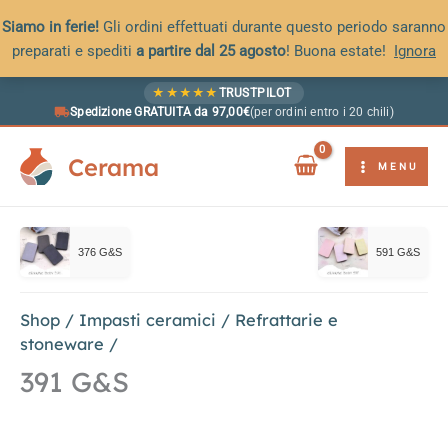
Siamo in ferie!
Gli ordini effettuati durante questo periodo saranno
preparati e spediti
a partire dal 25 agosto
! Buona estate!
Ignora
Vai
★
★
★
★
★
TRUSTPILOT
al
Spedizione GRATUITA da 97,00€
(per ordini entro i 20 chili)
contenuto
Cerama
MENU
376 G&S
591 G&S
Shop
/
Impasti ceramici
/
Refrattarie e
stoneware
/
391 G&S