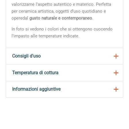
valorizzarne l’aspetto autentico e materico. Perfetta
per ceramica artistica, oggetti d’uso quotidiano e
operedal
gusto naturale e contemporaneo
.
In foto si vedono i colori che si ottengono cuocendo
l’impasto alle temperature indicate.
Consigli d'uso
Ideale per tornio e modellazione manuale sia per pezzi
Temperatura di cottura
di piccole che di grandi dimensioni.
Temperatura di cottura: 1000°C-1240ºC
Informazioni aggiuntive
Ritiro da umido a secco:
7%
Ritiro da secco a cotto:
Peso
10 kg
– a 1140 °C: 5%
Dimensioni
39 × 20 × 8 cm
– a 1200 °C: 6%
– a 1240 °C: 7%