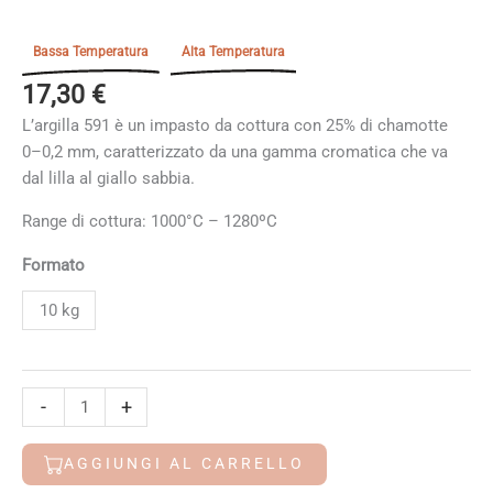
Bassa Temperatura
Alta Temperatura
17,30
€
L’argilla 591 è un impasto da cottura con 25% di chamotte
0–0,2 mm, caratterizzato da una gamma cromatica che va
dal lilla al giallo sabbia.
Range di cottura: 1000°C – 1280ºC
Formato
10 kg
591
-
+
G&S
quantità
AGGIUNGI AL CARRELLO