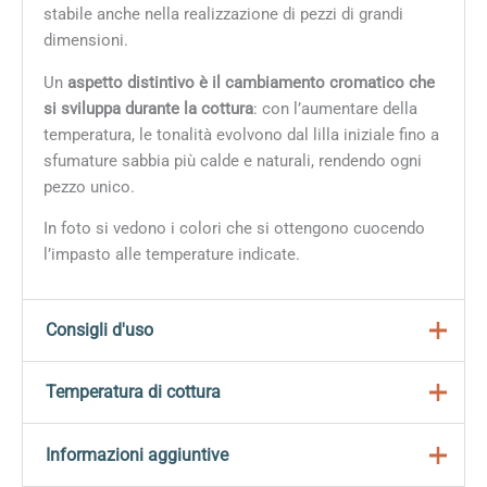
stabile anche nella realizzazione di pezzi di grandi
dimensioni.
Un
aspetto distintivo è il cambiamento cromatico che
si sviluppa durante la cottura
: con l’aumentare della
temperatura, le tonalità evolvono dal lilla iniziale fino a
sfumature sabbia più calde e naturali, rendendo ogni
pezzo unico.
In foto si vedono i colori che si ottengono cuocendo
l’impasto alle temperature indicate.
Consigli d'uso
Ideale per la costruzione di piccoli pezzi e per la
Temperatura di cottura
lavorazione al tornio, dove si presta particolarmente
bene anche per pezzi di dimensioni maggiori.
Temperatura di cottura: 1000°C-1280ºC
Informazioni aggiuntive