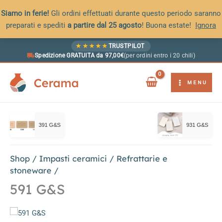
Siamo in ferie!
Gli ordini effettuati durante questo periodo saranno
preparati e spediti
a partire dal 25 agosto
! Buona estate!
Ignora
Vai
★
★
★
★
★
TRUSTPILOT
al
Spedizione GRATUITA da 97,00€
(per ordini entro i 20 chili)
contenuto
Cerama
MENU
391 G&S
931 G&S
Shop
/
Impasti ceramici
/
Refrattarie e
stoneware
/
591 G&S