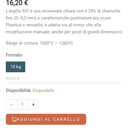
16,20
€
L’argilla 931 è una stoneware chiara con il 25% di chamotte
fine (0–0,2 mm) e caratteristiche puntinature più scure.
Plastica e versatile, è adatta sia al tornio che alla
modellazione manuale, anche per pezzi di grandi dimensioni.
Range di cottura: 1000°C – 1260ºC
Formato
10 kg
SVUOTA
Disponibilità:
Disponibile
931
-
+
G&S
quantità
AGGIUNGI AL CARRELLO