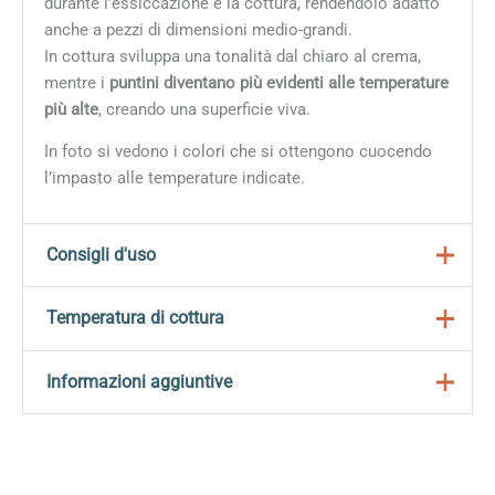
durante l’essiccazione e la cottura, rendendolo adatto
anche a pezzi di dimensioni medio-grandi.
In cottura sviluppa una tonalità dal chiaro al crema,
mentre i
puntini diventano più evidenti alle temperature
più alte
, creando una superficie viva.
In foto si vedono i colori che si ottengono cuocendo
l’impasto alle temperature indicate.
Consigli d'uso
Ideale sia per tornio che per modellazione manuale e
Temperatura di cottura
pressa, anche per pezzi di medie e grandi dimensioni.
Temperatura di cottura: 1000°C-1260ºC
Informazioni aggiuntive
Ritiro da umido a secco:
7%
Ritiro da secco a cotto:
Peso
10 kg
– a 1070 °C: 3%