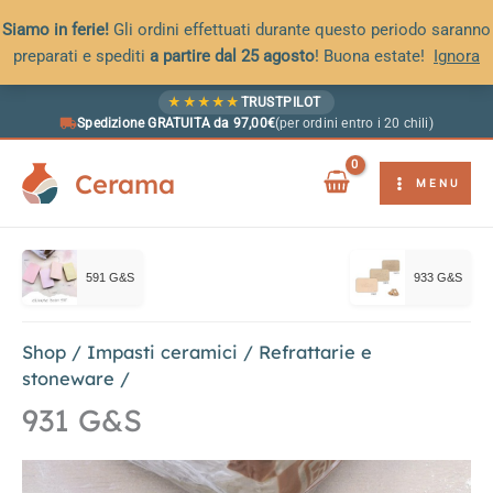
Siamo in ferie!
Gli ordini effettuati durante questo periodo saranno
preparati e spediti
a partire dal 25 agosto
! Buona estate!
Ignora
Vai
★
★
★
★
★
TRUSTPILOT
al
Spedizione GRATUITA da 97,00€
(per ordini entro i 20 chili)
contenuto
Cerama
MENU
591 G&S
933 G&S
Shop
/
Impasti ceramici
/
Refrattarie e
stoneware
/
931 G&S