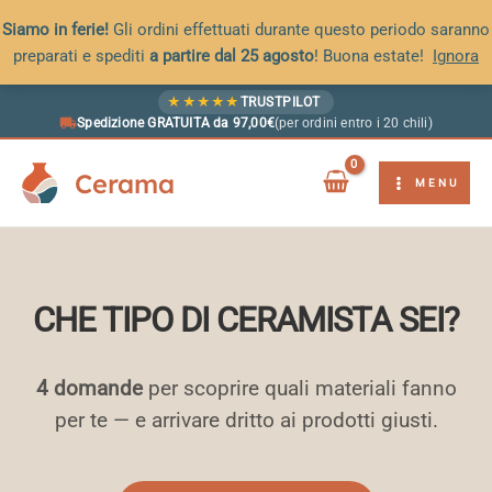
Siamo in ferie!
Gli ordini effettuati durante questo periodo saranno
preparati e spediti
a partire dal 25 agosto
! Buona estate!
Ignora
Vai
★
★
★
★
★
TRUSTPILOT
al
Spedizione GRATUITA da 97,00€
(per ordini entro i 20 chili)
contenuto
Cerama
MENU
CHE TIPO DI CERAMISTA SEI?
4 domande
per scoprire quali materiali fanno
per te — e arrivare dritto ai prodotti giusti.