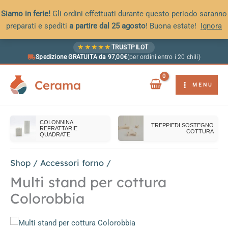
Siamo in ferie!
Gli ordini effettuati durante questo periodo saranno
preparati e spediti
a partire dal 25 agosto
! Buona estate!
Ignora
Vai
★
★
★
★
★
TRUSTPILOT
al
Spedizione GRATUITA da 97,00€
(per ordini entro i 20 chili)
contenuto
Cerama
MENU
COLONNINA
TREPPIEDI SOSTEGNO
REFRATTARIE
COTTURA
QUADRATE
Shop
/
Accessori forno
/
Multi stand per cottura
Colorobbia