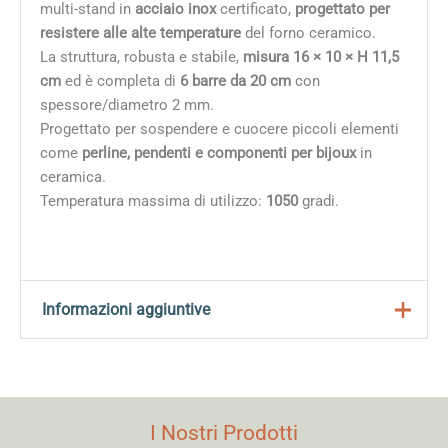
multi-stand in
acciaio inox
certificato,
progettato per
resistere alle alte temperature
del forno ceramico.
La struttura, robusta e stabile,
misura 16 × 10 × H 11,5
cm
ed è completa di
6 barre da 20 cm
con
spessore/diametro 2 mm.
Progettato per sospendere e cuocere piccoli elementi
come
perline, pendenti e componenti per bijoux
in
ceramica.
Temperatura massima di utilizzo:
1050
gradi.
Informazioni aggiuntive
Peso
0,300 kg
Dimensioni
20 × 10 × 10 cm
I Nostri Prodotti