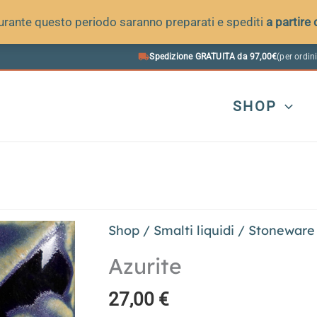
 durante questo periodo saranno preparati e spediti
a partire
Spedizione GRATUITA da 97,00€
(per ordini
SHOP
Shop
/
Smalti liquidi
/
Stoneware
Azurite
27,00
€