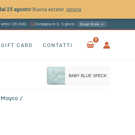
 dal 25 agosto
! Buona estate!
Ignora
 entro i 20 chili)
Consegna in 3 - 5 giorni
·
Scopri di più →
GIFT CARD
CONTATTI
BABY BLUE SPECK
 Mayco
/