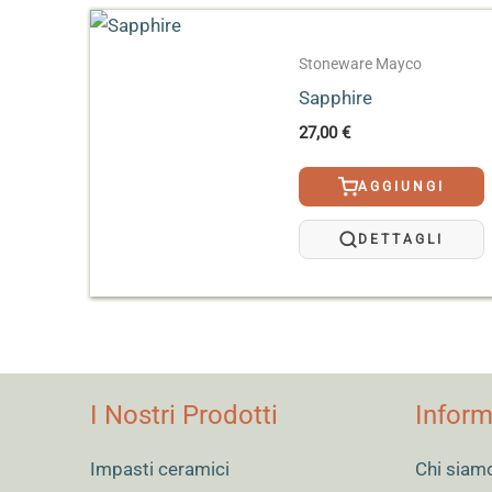
Effetto
Opaco
Stoneware Mayco
Sapphire
27,00
€
AGGIUNGI
DETTAGLI
I Nostri Prodotti
Inform
Impasti ceramici
Chi siam