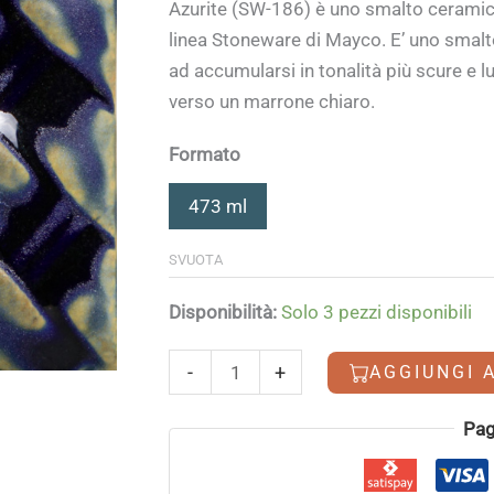
Azurite (SW-186) è uno smalto ceramic
linea Stoneware di Mayco. E’ uno smal
ad accumularsi in tonalità più scure e l
verso un marrone chiaro.
Formato
473 ml
SVUOTA
Disponibilità:
Solo 3 pezzi disponibili
Azurite
-
+
AGGIUNGI 
quantità
Alternative:
Pag