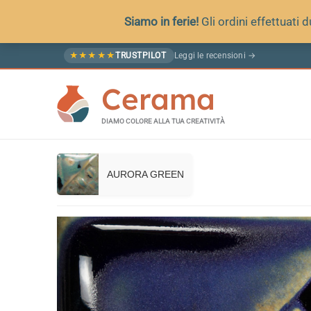
Siamo in ferie!
Gli ordini effettuati
Vai
Leggi le recensioni →
★
★
★
★
★
TRUSTPILOT
al
Cerama
contenuto
DIAMO COLORE ALLA TUA CREATIVITÀ
AURORA GREEN