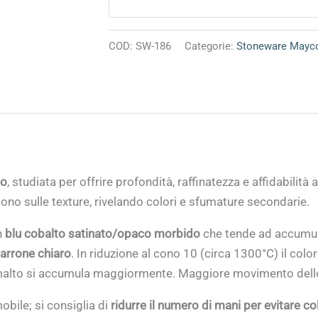
COD:
SW-186
Categorie:
Stoneware Mayc
co
, studiata per offrire profondità, raffinatezza e affidabilità
ono sulle texture, rivelando colori e sfumature secondarie.
n
blu cobalto satinato/opaco morbido
che tende ad accumular
marrone chiaro
.
In riduzione a
l cono 10 (circa 1300°C)
il color
smalto si accumula maggiormente. Maggiore movimento dello
bile; si consiglia di
ridurre il numero di mani per evitare col