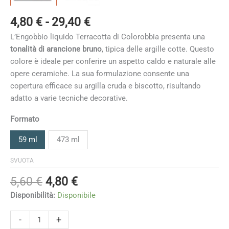
Fascia
4,80
€
-
29,40
€
di
L’Engobbio liquido Terracotta di Colorobbia presenta una
prezzo:
tonalità di arancione bruno
, tipica delle argille cotte. Questo
da
colore è ideale per conferire un aspetto caldo e naturale alle
4,80 €
opere ceramiche. La sua formulazione consente una
a
copertura efficace su argilla cruda e biscotto, risultando
29,40 €
adatto a varie tecniche decorative.
Formato
59 ml
473 ml
SVUOTA
Il
Il
5,60
€
4,80
€
prezzo
prezzo
Disponibilità:
Disponibile
originale
attuale
era:
è:
Terracotta
-
+
quantità