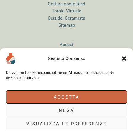
Cottura conto terzi
Tornio Virtuale
Quiz del Ceramista
Sitemap
Accedi
Gestisci Consenso
Utilizziamo i cookie responsabilmente. Al massimo li coloriamo! Ne
acconsenti l'utilizzo?
Instagram
WhatsApp
Facebook
ACCETTA
NEGA
Cerama s.r.l.
- via del Mandrione 63, 00181 Roma (Italy) - Partita IVA
18179961000 - Copyright © 2026
VISUALIZZA LE PREFERENZE