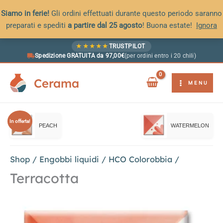
Siamo in ferie!
Gli ordini effettuati durante questo periodo saranno
preparati e spediti
a partire dal 25 agosto
! Buona estate!
Ignora
Vai
★
★
★
★
★
TRUSTPILOT
al
Spedizione GRATUITA da 97,00€
(per ordini entro i 20 chili)
contenuto
Cerama
MENU
In offerta!
PEACH
WATERMELON
Shop
/
Engobbi liquidi
/
HCO Colorobbia
/
Terracotta