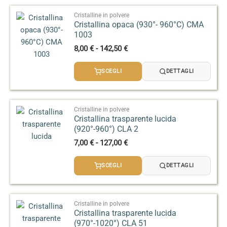
a
135,00 €
Cristalline in polvere
Cristallina opaca (930°- 960°C) CMA
1003
Fascia
8,00
€
-
142,50
€
di
prezzo:
SCEGLI
DETTAGLI
da
8,00 €
a
142,50 €
Cristalline in polvere
Cristallina trasparente lucida
(920°-960°) CLA 2
Fascia
7,00
€
-
127,00
€
di
prezzo:
SCEGLI
DETTAGLI
da
7,00 €
a
127,00 €
Cristalline in polvere
Cristallina trasparente lucida
(970°-1020°) CLA 51