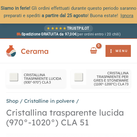
Siamo in ferie!
Gli ordini effettuati durante questo periodo saranno
preparati e spediti
a partire dal 25 agosto
! Buona estate!
Ignora
Vai
★
★
★
★
★
TRUSTPILOT
al
Spedizione GRATUITA da 97,00€
(per ordini entro i 20 chili)
contenuto
Cerama
MENU
CRISTALLINA
CRISTALLINA
TRASPARENTE PER
TRASPARENTE LUCIDA
GRES E STONEWARE
(930°-970°) CLA 3
(1100°-1200°C) CLA 73
Shop
/
Cristalline in polvere
/
Cristallina trasparente lucida
(970°-1020°) CLA 51