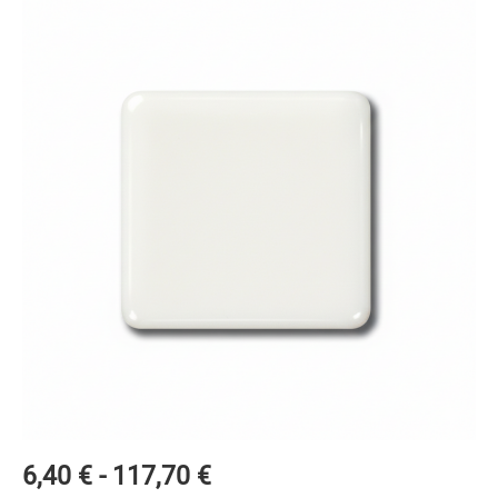
Fascia
6,40
€
-
117,70
€