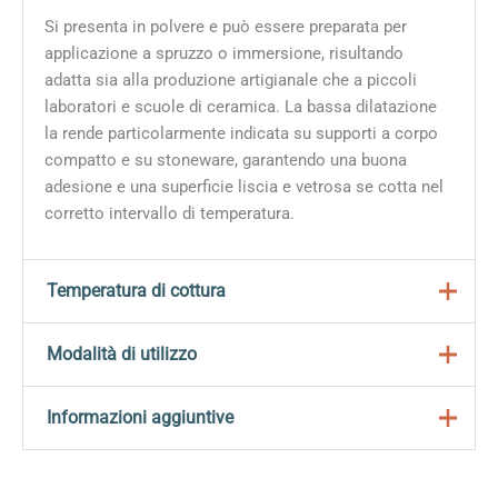
Si presenta in polvere e può essere preparata per
applicazione a spruzzo o immersione, risultando
adatta sia alla produzione artigianale che a piccoli
laboratori e scuole di ceramica. La bassa dilatazione
la rende particolarmente indicata su supporti a corpo
compatto e su stoneware, garantendo una buona
adesione e una superficie liscia e vetrosa se cotta nel
corretto intervallo di temperatura.
Temperatura di cottura
Range consigliato circa 970–1020°C (equivalente a
Modalità di utilizzo
cono 06–04), dove offre ottima trasparenza e
lucentezza come cristallina a bassa dilatazione.​
Preparare la polvere miscelandola con acqua pulita
Informazioni aggiuntive
Si raccomanda di adattare leggermente la
fino a ottenere una sospensione omogenea,
temperatura in funzione del corpo ceramico e dello
regolando la densità in funzione del metodo di
spessore dello smalto, e di effettuare test di cottura
Peso
1 kg
applicazione (più fluida per spruzzo, leggermente