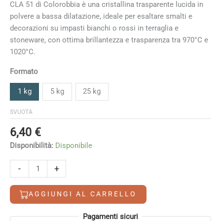
di
CLA 51 di Colorobbia è una cristallina trasparente lucida in
prezzo:
polvere a bassa dilatazione, ideale per esaltare smalti e
da
decorazioni su impasti bianchi o rossi in terraglia e
6,40 €
stoneware, con ottima brillantezza e trasparenza tra 970°C e
a
1020°C.
117,70 €
Formato
1 kg
5 kg
25 kg
SVUOTA
6,40
€
Disponibilità:
Disponibile
Cristallina
-
+
trasparente
lucida
AGGIUNGI AL CARRELLO
(970°-1020°)
CLA
Alternative:
Pagamenti sicuri