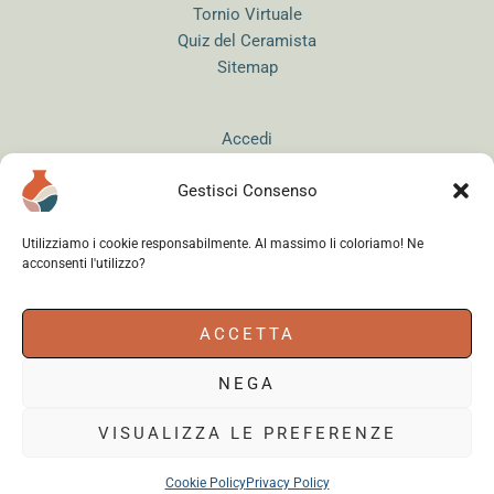
Tornio Virtuale
Quiz del Ceramista
Sitemap
Accedi
Gestisci Consenso
Utilizziamo i cookie responsabilmente. Al massimo li coloriamo! Ne
acconsenti l'utilizzo?
Instagram
WhatsApp
Facebook
ACCETTA
NEGA
Cerama s.r.l.
- via del Mandrione 63, 00181 Roma (Italy) - Partita IVA
18179961000 - Copyright © 2026
VISUALIZZA LE PREFERENZE
Cookie Policy
Privacy Policy