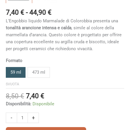
Fascia
7,40
€
-
44,90
€
di
L’Engobbio liquido Marmalade di Colorobbia presenta una
prezzo:
tonalità arancione intensa e calda
, simile al colore della
da
marmellata d’arancia. Questo colore è progettato per offrire
7,40 €
una copertura eccellente su argilla cruda e biscotto, ideale
a
per progetti ceramici che richiedono vivacità.
44,90 €
Formato
59 ml
473 ml
SVUOTA
Il
Il
8,50
€
7,40
€
prezzo
prezzo
Disponibilità:
Disponibile
originale
attuale
era:
è:
Marmalade
-
+
8,50 €.
7,40 €.
quantità