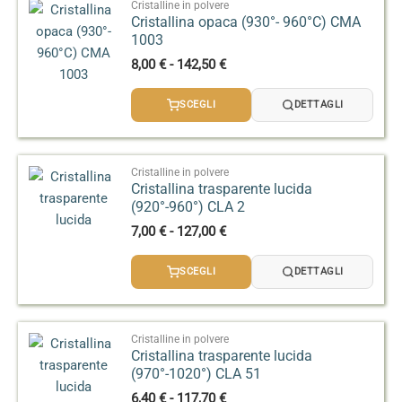
Cristalline in polvere
Cristallina opaca (930°- 960°C) CMA
1003
Fascia
8,00
€
-
142,50
€
di
prezzo:
SCEGLI
DETTAGLI
da
8,00 €
a
142,50 €
Cristalline in polvere
Cristallina trasparente lucida
(920°-960°) CLA 2
Fascia
7,00
€
-
127,00
€
di
prezzo:
SCEGLI
DETTAGLI
da
7,00 €
a
127,00 €
Cristalline in polvere
Cristallina trasparente lucida
(970°-1020°) CLA 51
Fascia
6,40
€
-
117,70
€