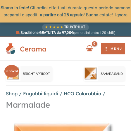
Siamo in ferie!
Gli ordini effettuati durante questo periodo saranno
preparati e spediti
a partire dal 25 agosto
! Buona estate!
Ignora
Vai
★
★
★
★
★
TRUSTPILOT
al
Spedizione GRATUITA da 97,00€
(per ordini entro i 20 chili)
contenuto
Cerama
MENU
In offerta!
BRIGHT APRICOT
SAHARA SAND
Shop
/
Engobbi liquidi
/
HCO Colorobbia
/
Marmalade