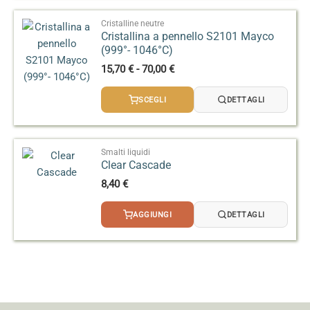
a
106,00 €
Cristalline neutre
Cristallina a pennello S2101 Mayco
(999°- 1046°C)
Fascia
15,70
€
-
70,00
€
di
prezzo:
SCEGLI
DETTAGLI
da
15,70 €
a
70,00 €
Smalti liquidi
Clear Cascade
8,40
€
AGGIUNGI
DETTAGLI