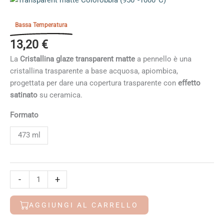
Bassa Temperatura
13,20
€
La
Cristallina glaze transparent matte
a pennello è una
cristallina trasparente a base acquosa, apiombica,
progettata per dare una copertura trasparente con
effetto
satinato
su ceramica.
Formato
473 ml
Transparent
-
+
matte
Colorobbia
AGGIUNGI AL CARRELLO
(950°-1000°C)
quantità