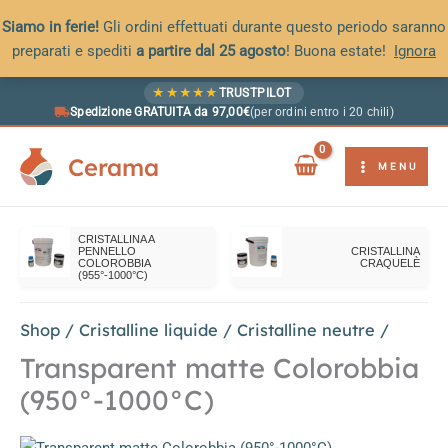
Siamo in ferie!
Gli ordini effettuati durante questo periodo saranno
preparati e spediti
a partire dal 25 agosto
! Buona estate!
Ignora
Vai
★
★
★
★
★
TRUSTPILOT
al
Spedizione GRATUITA da 97,00€
(per ordini entro i 20 chili)
contenuto
Cerama
MENU
CRISTALLINA A
PENNELLO
CRISTALLINA
COLOROBBIA
CRAQUELÈ
(955°-1000°C)
Shop
/
Cristalline liquide
/
Cristalline neutre
/
Transparent matte Colorobbia
(950°-1000°C)