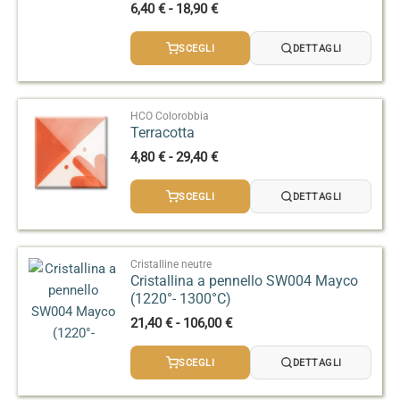
Fascia
6,40
€
-
18,90
€
di
prezzo:
SCEGLI
DETTAGLI
da
6,40 €
a
18,90 €
HCO Colorobbia
Terracotta
Fascia
4,80
€
-
29,40
€
di
prezzo:
SCEGLI
DETTAGLI
da
4,80 €
a
29,40 €
Cristalline neutre
Cristallina a pennello SW004 Mayco
(1220°- 1300°C)
Fascia
21,40
€
-
106,00
€
di
prezzo:
SCEGLI
DETTAGLI
da
21,40 €