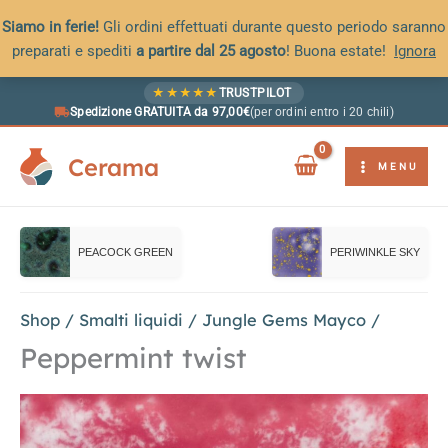
Siamo in ferie!
Gli ordini effettuati durante questo periodo saranno
preparati e spediti
a partire dal 25 agosto
! Buona estate!
Ignora
Vai
★
★
★
★
★
TRUSTPILOT
al
Spedizione GRATUITA da 97,00€
(per ordini entro i 20 chili)
contenuto
Cerama
MENU
PEACOCK GREEN
PERIWINKLE SKY
Shop
/
Smalti liquidi
/
Jungle Gems Mayco
/
Peppermint twist