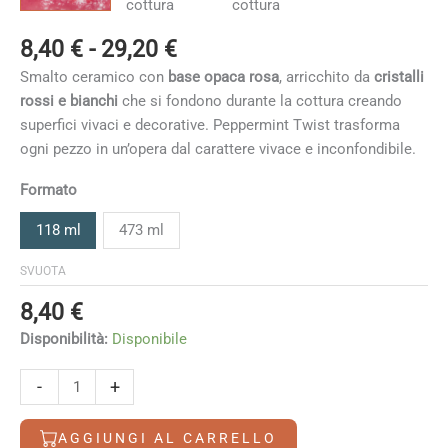
Fascia
8,40
€
-
29,20
€
di
Smalto ceramico con
base opaca rosa
, arricchito da
cristalli
prezzo:
rossi e bianchi
che si fondono durante la cottura creando
da
superfici vivaci e decorative. Peppermint Twist trasforma
8,40 €
ogni pezzo in un’opera dal carattere vivace e inconfondibile.
a
29,20 €
Formato
118 ml
473 ml
SVUOTA
8,40
€
Disponibilità:
Disponibile
Peppermint
-
+
twist
quantità
AGGIUNGI AL CARRELLO