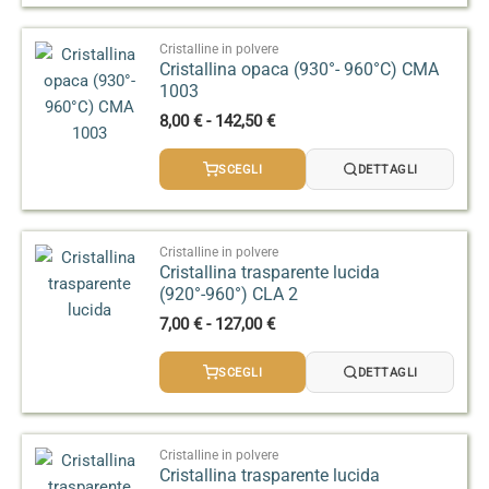
a
135,00 €
Cristalline in polvere
Cristallina opaca (930°- 960°C) CMA
1003
Fascia
8,00
€
-
142,50
€
di
prezzo:
SCEGLI
DETTAGLI
da
8,00 €
a
142,50 €
Cristalline in polvere
Cristallina trasparente lucida
(920°-960°) CLA 2
Fascia
7,00
€
-
127,00
€
di
prezzo:
SCEGLI
DETTAGLI
da
7,00 €
a
127,00 €
Cristalline in polvere
Cristallina trasparente lucida