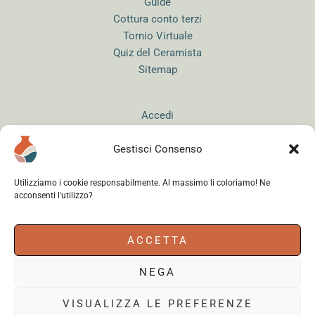
Guide
Cottura conto terzi
Tornio Virtuale
Quiz del Ceramista
Sitemap
Accedi
Gestisci Consenso
Utilizziamo i cookie responsabilmente. Al massimo li coloriamo! Ne
acconsenti l'utilizzo?
Instagram
WhatsApp
Facebook
ACCETTA
NEGA
Cerama s.r.l.
- via del Mandrione 63, 00181 Roma (Italy) - Partita IVA
18179961000 - Copyright © 2026
VISUALIZZA LE PREFERENZE