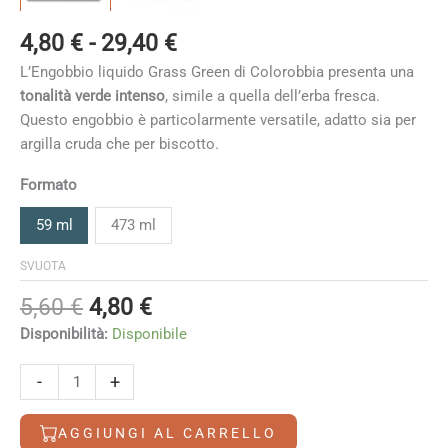
Fascia
4,80
€
-
29,40
€
di
L’Engobbio liquido Grass Green di Colorobbia presenta una
prezzo:
tonalità verde intenso
, simile a quella dell’erba fresca.
da
Questo engobbio è particolarmente versatile, adatto sia per
4,80 €
argilla cruda che per biscotto.
a
29,40 €
Formato
59 ml
473 ml
SVUOTA
Il
Il
5,60
€
4,80
€
prezzo
prezzo
Disponibilità:
Disponibile
originale
attuale
era:
è:
Grass
-
+
5,60 €.
4,80 €.
Green
quantità
AGGIUNGI AL CARRELLO