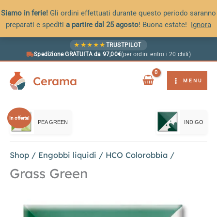
Siamo in ferie!
Gli ordini effettuati durante questo periodo saranno
preparati e spediti
a partire dal 25 agosto
! Buona estate!
Ignora
Vai
★
★
★
★
★
TRUSTPILOT
al
Spedizione GRATUITA da 97,00€
(per ordini entro i 20 chili)
contenuto
Cerama
MENU
In offerta!
PEA GREEN
INDIGO
Shop
/
Engobbi liquidi
/
HCO Colorobbia
/
Grass Green