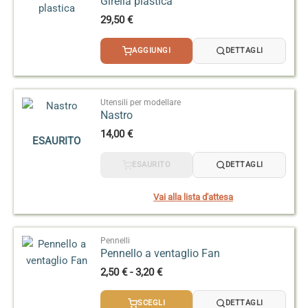
Girella plastica
29,50
€
AGGIUNGI
DETTAGLI
Utensili per modellare
Nastro
14,00
€
ESAURITO
ESAURITO
DETTAGLI
Vai alla lista d'attesa
Pennelli
Pennello a ventaglio Fan
Fascia
2,50
€
-
3,20
€
di
prezzo:
SCEGLI
DETTAGLI