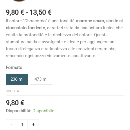
Fascia
9,80
€
-
13,50
€
di
Il colore “Choccomo” è una tonalità
marrone scuro, simile al
prezzo:
cioccolato fondente
, caratterizzata da una finitura lucida che
da
esalta la profondità e la ricchezza del colore. Questa
9,80 €
sfumatura calda e avvolgente è ideale per aggiungere un
a
tocco di eleganza e raffinatezza alle creazioni ceramiche,
13,50 €
rendendo ogni pezzo visivamente accattivante.
Formato
236 ml
473 ml
SVUOTA
9,80
€
Disponibilità:
Disponibile
Choccomo
-
+
quantità