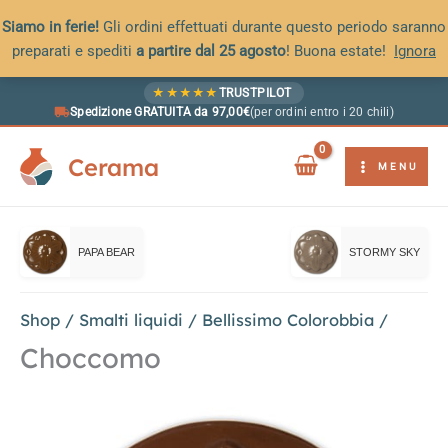
Siamo in ferie!
Gli ordini effettuati durante questo periodo saranno
preparati e spediti
a partire dal 25 agosto
! Buona estate!
Ignora
Vai
★
★
★
★
★
TRUSTPILOT
al
Spedizione GRATUITA da 97,00€
(per ordini entro i 20 chili)
contenuto
Cerama
MENU
PAPA BEAR
STORMY SKY
Shop
/
Smalti liquidi
/
Bellissimo Colorobbia
/
Choccomo