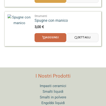
da
2,50 €
a
3,20 €
Strumenti
Spugne con manico
3,00
€
AGGIUNGI
DETTAGLI
I Nostri Prodotti
Impasti ceramici
Smalti liquidi
Smalti in polvere
Engobbi liquidi