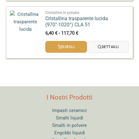
a
127,00 €
Cristalline in polvere
Cristallina trasparente lucida
(970°-1020°) CLA 51
Fascia
6,40
€
-
117,70
€
di
prezzo:
SCEGLI
DETTAGLI
da
6,40 €
a
117,70 €
I Nostri Prodotti
Impasti ceramici
Smalti liquidi
Smalti in polvere
Engobbi liquidi