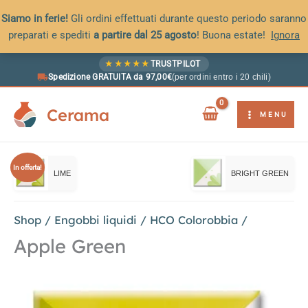
Siamo in ferie!
Gli ordini effettuati durante questo periodo saranno
preparati e spediti
a partire dal 25 agosto
! Buona estate!
Ignora
Vai
★
★
★
★
★
TRUSTPILOT
al
Spedizione GRATUITA da 97,00€
(per ordini entro i 20 chili)
contenuto
Cerama
MENU
In offerta!
LIME
BRIGHT GREEN
Shop
/
Engobbi liquidi
/
HCO Colorobbia
/
Apple Green