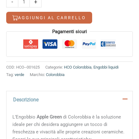
era:
è:
-
+
11,20 €.
9,90 €.
Green
quantità
AGGIUNGI AL CARRELLO
Alternative:
Pagamenti sicuri
COD:
HCO--001625
Categorie:
HCO Colorobbia
,
Engobbi liquidi
Tag:
verde
Marchio:
Colorobbia
Descrizione
L’Engobbio
Apple Green
di Colorobbia è la soluzione
ideale per chi desidera aggiungere un tocco di
freschezza e vivacità alle proprie creazioni ceramiche.