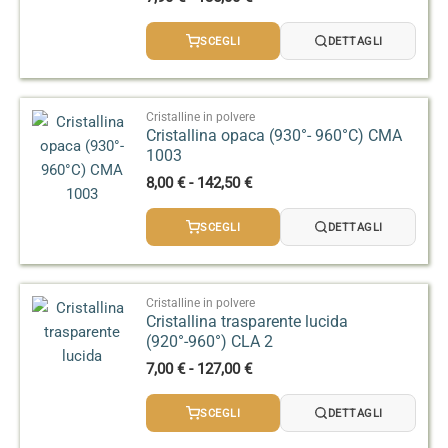
di
prezzo:
SCEGLI
DETTAGLI
da
7,90 €
a
135,00 €
Cristalline in polvere
Cristallina opaca (930°- 960°C) CMA
1003
Fascia
8,00
€
-
142,50
€
di
prezzo:
SCEGLI
DETTAGLI
da
8,00 €
a
142,50 €
Cristalline in polvere
Cristallina trasparente lucida
(920°-960°) CLA 2
Fascia
7,00
€
-
127,00
€
di
prezzo:
SCEGLI
DETTAGLI
da
7,00 €