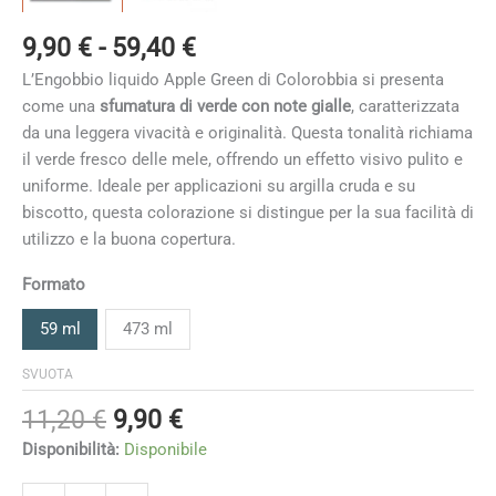
Fascia
9,90
€
-
59,40
€
di
L’Engobbio liquido Apple Green di Colorobbia si presenta
prezzo:
come una
sfumatura di verde con note gialle
, caratterizzata
da
da una leggera vivacità e originalità. Questa tonalità richiama
9,90 €
il verde fresco delle mele, offrendo un effetto visivo pulito e
a
uniforme. Ideale per applicazioni su argilla cruda e su
59,40 €
biscotto, questa colorazione si distingue per la sua facilità di
utilizzo e la buona copertura.
Formato
59 ml
473 ml
SVUOTA
Il
Il
11,20
€
9,90
€
prezzo
prezzo
Disponibilità:
Disponibile
originale
attuale
Apple