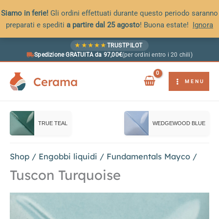
Siamo in ferie!
Gli ordini effettuati durante questo periodo saranno
preparati e spediti
a partire dal 25 agosto
! Buona estate!
Ignora
Vai
★
★
★
★
★
TRUSTPILOT
al
Spedizione GRATUITA da 97,00€
(per ordini entro i 20 chili)
contenuto
Cerama
MENU
TRUE TEAL
WEDGEWOOD BLUE
Shop
/
Engobbi liquidi
/
Fundamentals Mayco
/
Tuscon Turquoise