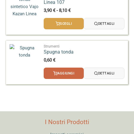
Linea 107
Fascia
3,90
€
-
8,10
€
di
prezzo:
SCEGLI
DETTAGLI
da
3,90 €
a
8,10 €
Strumenti
Spugna tonda
0,60
€
AGGIUNGI
DETTAGLI
I Nostri Prodotti