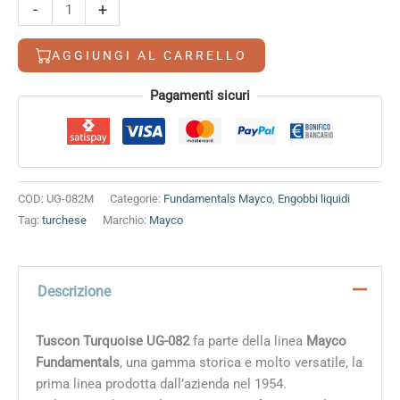
Tuscon
-
+
Turquoise
quantità
AGGIUNGI AL CARRELLO
Alternative:
Pagamenti sicuri
COD:
UG-082M
Categorie:
Fundamentals Mayco
,
Engobbi liquidi
Tag:
turchese
Marchio:
Mayco
Descrizione
Tuscon Turquoise UG-082
fa parte della linea
Mayco
Fundamentals
, una gamma storica e molto versatile, la
prima linea prodotta dall’azienda nel 1954.