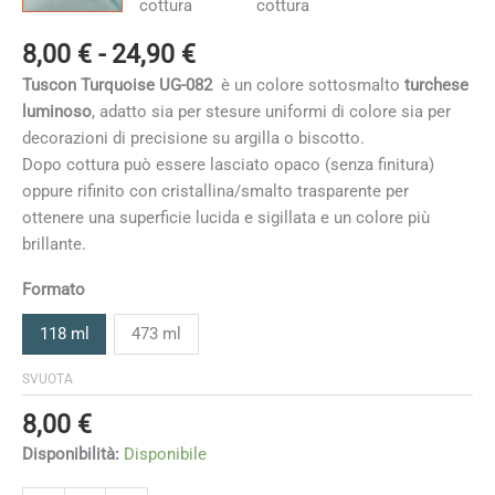
Fascia
8,00
€
-
24,90
€
di
Tuscon Turquoise UG-082
è un colore sottosmalto
turchese
prezzo:
luminoso
, adatto sia per stesure uniformi di colore sia per
da
decorazioni di precisione su argilla o biscotto.
8,00 €
Dopo cottura può essere lasciato opaco (senza finitura)
a
oppure rifinito con cristallina/smalto trasparente per
24,90 €
ottenere una superficie lucida e sigillata e un colore più
brillante.
Formato
118 ml
473 ml
SVUOTA
8,00
€
Disponibilità:
Disponibile