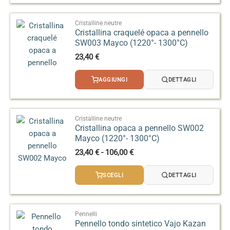
a
95,00 €
Cristalline neutre
Cristallina craquelé opaca a pennello
SW003 Mayco (1220°- 1300°C)
23,40
€
AGGIUNGI
DETTAGLI
Cristalline neutre
Cristallina opaca a pennello SW002
Mayco (1220°- 1300°C)
Fascia
23,40
€
-
106,00
€
di
prezzo:
SCEGLI
DETTAGLI
da
23,40 €
a
106,00 €
Pennelli
Pennello tondo sintetico Vajo Kazan