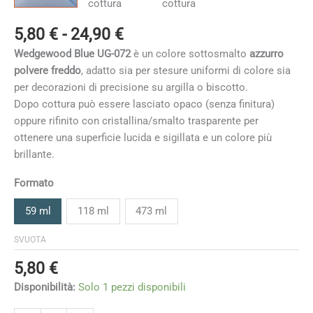
Fascia
5,80
€
-
24,90
€
di
Wedgewood Blue UG-072
è un colore sottosmalto
azzurro
prezzo:
polvere freddo
, adatto sia per stesure uniformi di colore sia
da
per decorazioni di precisione su argilla o biscotto.
5,80 €
Dopo cottura può essere lasciato opaco (senza finitura)
a
oppure rifinito con cristallina/smalto trasparente per
24,90 €
ottenere una superficie lucida e sigillata e un colore più
brillante.
Formato
59 ml
118 ml
473 ml
SVUOTA
5,80
€
Disponibilità:
Solo 1 pezzi disponibili