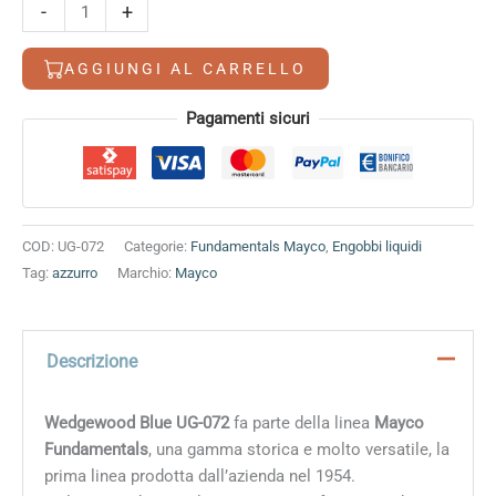
Wedgewood
-
+
Blue
quantità
AGGIUNGI AL CARRELLO
Alternative:
Pagamenti sicuri
COD:
UG-072
Categorie:
Fundamentals Mayco
,
Engobbi liquidi
Tag:
azzurro
Marchio:
Mayco
Descrizione
Wedgewood Blue UG-072
fa parte della linea
Mayco
Fundamentals
, una gamma storica e molto versatile, la
prima linea prodotta dall’azienda nel 1954.