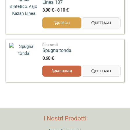
Linea 107
Fascia
3,90
€
-
8,10
€
di
prezzo:
SCEGLI
DETTAGLI
da
3,90 €
a
8,10 €
Strumenti
Spugna tonda
0,60
€
AGGIUNGI
DETTAGLI
I Nostri Prodotti