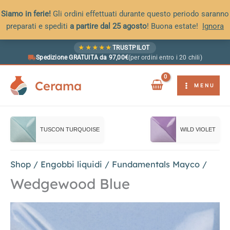
Siamo in ferie!
Gli ordini effettuati durante questo periodo saranno
preparati e spediti
a partire dal 25 agosto
! Buona estate!
Ignora
Vai
★
★
★
★
★
TRUSTPILOT
al
Spedizione GRATUITA da 97,00€
(per ordini entro i 20 chili)
contenuto
Cerama
MENU
TUSCON TURQUOISE
WILD VIOLET
Shop
/
Engobbi liquidi
/
Fundamentals Mayco
/
Wedgewood Blue