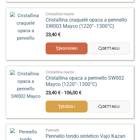
a
95,00 €
Cristalline neutre
Cristallina craquelé opaca a pennello
SW003 Mayco (1220°- 1300°C)
23,40
€
AGGIUNGI
DETTAGLI
Cristalline neutre
Cristallina opaca a pennello SW002
Mayco (1220°- 1300°C)
Fascia
23,40
€
-
106,00
€
di
prezzo:
SCEGLI
DETTAGLI
da
23,40 €
a
106,00 €
Pennelli
Pennello tondo sintetico Vajo Kazan