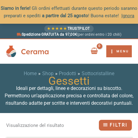
Siamo in ferie!
Gli ordini effettuati durante questo periodo saranno
preparati e spediti
a partire dal 25 agosto
! Buona estate!
Ignora
Vai
★
★
★
★
★
TRUSTPILOT
al
Spedizione GRATUITA da 97,00€
(per ordini entro i 20 chili)
contenuto
Cerama
MENU
Home
Shop
Prodotti
Sottocristalline
Gessetti
Ideali per dettagli, linee e decorazioni su biscotto.
Permettono un’applicazione precisa e controllata del colore,
risultando adatte per scritte e interventi decorativi puntuali.
FILTRI
Visualizzazione del risultato