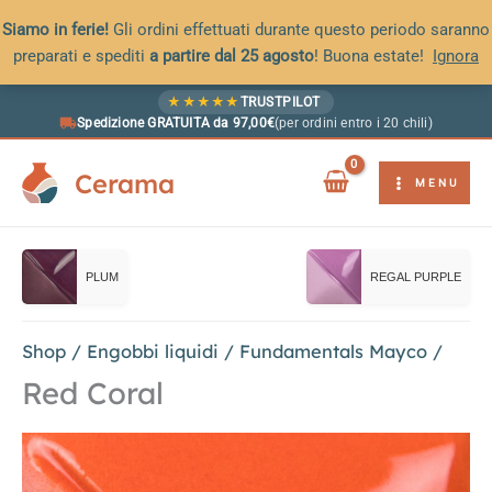
Siamo in ferie!
Gli ordini effettuati durante questo periodo saranno
preparati e spediti
a partire dal 25 agosto
! Buona estate!
Ignora
Vai
★
★
★
★
★
TRUSTPILOT
al
Spedizione GRATUITA da 97,00€
(per ordini entro i 20 chili)
contenuto
Cerama
MENU
PLUM
REGAL PURPLE
Shop
/
Engobbi liquidi
/
Fundamentals Mayco
/
Red Coral