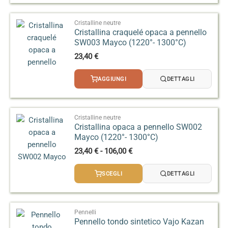
a
95,00 €
Cristalline neutre
Cristallina craquelé opaca a pennello
SW003 Mayco (1220°- 1300°C)
23,40
€
AGGIUNGI
DETTAGLI
Cristalline neutre
Cristallina opaca a pennello SW002
Mayco (1220°- 1300°C)
Fascia
23,40
€
-
106,00
€
di
prezzo:
SCEGLI
DETTAGLI
da
23,40 €
a
106,00 €
Pennelli
Pennello tondo sintetico Vajo Kazan