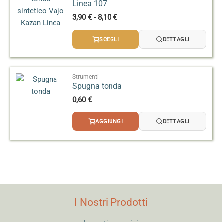
Linea 107
Fascia
3,90
€
-
8,10
€
di
prezzo:
SCEGLI
DETTAGLI
da
3,90 €
a
8,10 €
Strumenti
Spugna tonda
0,60
€
AGGIUNGI
DETTAGLI
I Nostri Prodotti