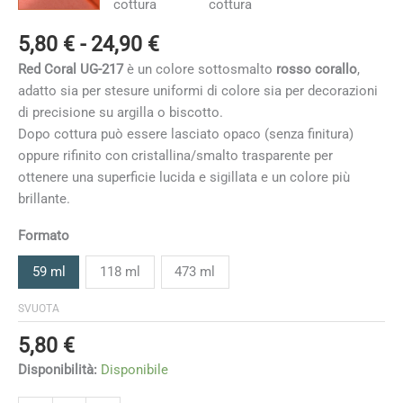
Fascia
5,80
€
-
24,90
€
di
Red Coral UG-217
è un colore sottosmalto
rosso corallo
,
prezzo:
adatto sia per stesure uniformi di colore sia per decorazioni
da
di precisione su argilla o biscotto.
5,80 €
Dopo cottura può essere lasciato opaco (senza finitura)
a
oppure rifinito con cristallina/smalto trasparente per
24,90 €
ottenere una superficie lucida e sigillata e un colore più
brillante.
Formato
59 ml
118 ml
473 ml
SVUOTA
5,80
€
Disponibilità:
Disponibile