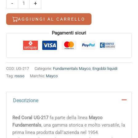
Red
-
+
Coral
quantità
AGGIUNGI AL CARRELLO
Alternative:
Pagamenti sicuri
COD:
UG-217
Categorie:
Fundamentals Mayco
,
Engobbi liquidi
Tag:
rosso
Marchio:
Mayco
Descrizione
Red Coral UG-217
fa parte della linea
Mayco
Fundamentals
, una gamma storica e molto versatile, la
prima linea prodotta dall’azienda nel 1954.