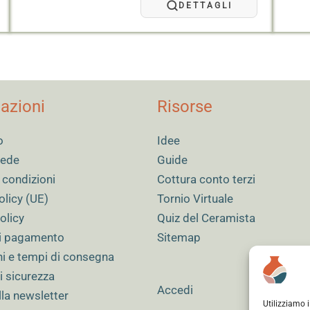
a
DETTAGLI
70,00 €
azioni
Risorse
o
Idee
 sede
Guide
 condizioni
Cottura conto terzi
olicy (UE)
Tornio Virtuale
olicy
Quiz del Ceramista
i pagamento
Sitemap
ni e tempi di consegna
i sicurezza
Accedi
alla newsletter
Utilizziamo 