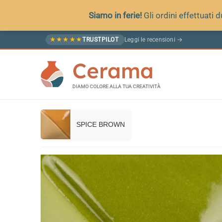
Siamo in ferie!
Gli ordini effettuati
Vai
Leggi le recensioni →
★
★
★
★
★
TRUSTPILOT
al
Cerama
contenuto
DIAMO COLORE ALLA TUA CREATIVITÀ
SPICE BROWN