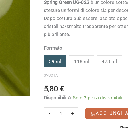
di
Spring Green UG-022
è un colore sott
prezzo:
stesure uniformi di colore sia per decor
da
Dopo cottura può essere lasciato opaco 
5,80 €
cristallina/smalto trasparente per otten
a
più brillante.
24,90 €
Formato
59 ml
118 ml
473 ml
SVUOTA
5,80
€
Disponibilità:
Solo 2 pezzi disponibili
Spring
-
+
AGGIUNGI 
Green
quantità
Alternative:
Pag