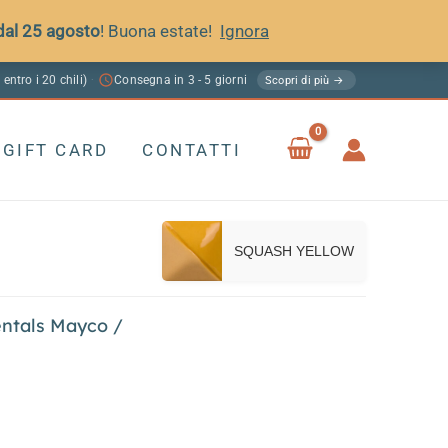
 dal 25 agosto
! Buona estate!
Ignora
 entro i 20 chili)
Consegna in 3 - 5 giorni
·
Scopri di più →
GIFT CARD
CONTATTI
SQUASH YELLOW
ntals Mayco
/