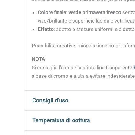
Colore finale
:
verde primavera fresco
senza
vivo/brillante e superficie lucida e vetrificat
Effetto
: adatto a stesure uniformi e a dettag
Possibilità creative: miscelazione colori, sfum
NOTA
Si consiglia l’uso della cristallina trasparente
a base di cromo e aiuta a evitare indesiderate
Consigli d'uso
Agitare bene prima dell’uso;
Temperatura di cottura
Applicare
2–3 mani
su argilla umida, crudo