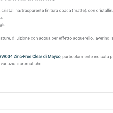
 cristallina/trasparente finitura opaca (matte), con cristall
a.
li.
ature, diluizione con acqua per effetto acquerello, layering,
SW004 Zinc-Free Clear di Mayco
, particolarmente indicata 
 variazioni cromatiche.
 o biscotto;