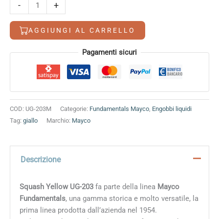
Squash
-
+
Yellow
quantità
AGGIUNGI AL CARRELLO
Alternative:
Pagamenti sicuri
COD:
UG-203M
Categorie:
Fundamentals Mayco
,
Engobbi liquidi
Tag:
giallo
Marchio:
Mayco
Descrizione
Squash Yellow UG-203
fa parte della linea
Mayco
Fundamentals
, una gamma storica e molto versatile, la
prima linea prodotta dall’azienda nel 1954.