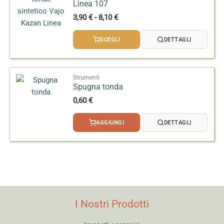
Linea 107
Fascia
3,90
€
-
8,10
€
di
prezzo:
SCEGLI
DETTAGLI
da
3,90 €
a
8,10 €
Strumenti
Spugna tonda
0,60
€
AGGIUNGI
DETTAGLI
I Nostri Prodotti