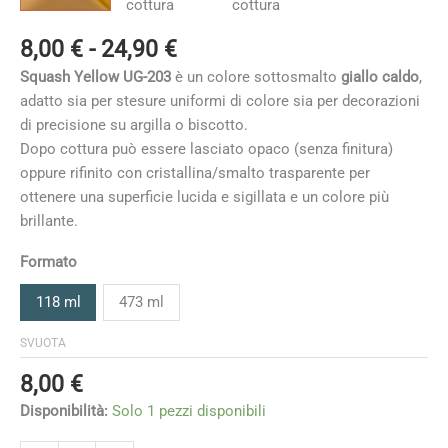
Fascia
8,00
€
-
24,90
€
di
Squash Yellow UG-203
è un colore sottosmalto
giallo caldo
,
prezzo:
adatto sia per stesure uniformi di colore sia per decorazioni
da
di precisione su argilla o biscotto.
8,00 €
Dopo cottura può essere lasciato opaco (senza finitura)
a
oppure rifinito con cristallina/smalto trasparente per
24,90 €
ottenere una superficie lucida e sigillata e un colore più
brillante.
Formato
118 ml
473 ml
SVUOTA
8,00
€
Disponibilità:
Solo 1 pezzi disponibili