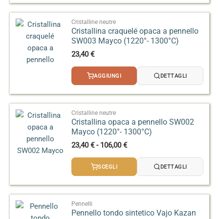
a
95,00 €
Cristalline neutre
Cristallina craquelé opaca a pennello
SW003 Mayco (1220°- 1300°C)
23,40
€
AGGIUNGI
DETTAGLI
Cristalline neutre
Cristallina opaca a pennello SW002
Mayco (1220°- 1300°C)
Fascia
23,40
€
-
106,00
€
di
prezzo:
SCEGLI
DETTAGLI
da
23,40 €
a
106,00 €
Pennelli
Pennello tondo sintetico Vajo Kazan