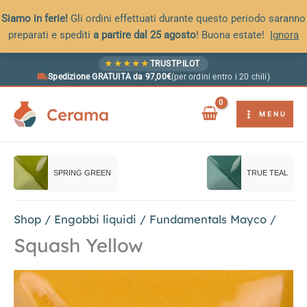
Siamo in ferie!
Gli ordini effettuati durante questo periodo saranno
preparati e spediti
a partire dal 25 agosto
! Buona estate!
Ignora
Vai
★
★
★
★
★
TRUSTPILOT
al
Spedizione GRATUITA da 97,00€
(per ordini entro i 20 chili)
contenuto
Cerama
MENU
SPRING GREEN
TRUE TEAL
Shop
/
Engobbi liquidi
/
Fundamentals Mayco
/
Squash Yellow