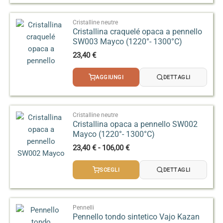
a
95,00 €
Cristalline neutre
Cristallina craquelé opaca a pennello
SW003 Mayco (1220°- 1300°C)
23,40
€
AGGIUNGI
DETTAGLI
Cristalline neutre
Cristallina opaca a pennello SW002
Mayco (1220°- 1300°C)
Fascia
23,40
€
-
106,00
€
di
prezzo:
SCEGLI
DETTAGLI
da
23,40 €
a
106,00 €
Pennelli
Pennello tondo sintetico Vajo Kazan