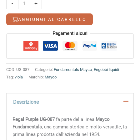
Regal
-
+
Purple
quantità
AGGIUNGI AL CARRELLO
Alternative:
Pagamenti sicuri
COD:
UG-087
Categorie:
Fundamentals Mayco
,
Engobbi liquidi
Tag:
viola
Marchio:
Mayco
Descrizione
Regal Purple UG-087
fa parte della linea
Mayco
Fundamentals
, una gamma storica e molto versatile, la
prima linea prodotta dall’azienda nel 1954.