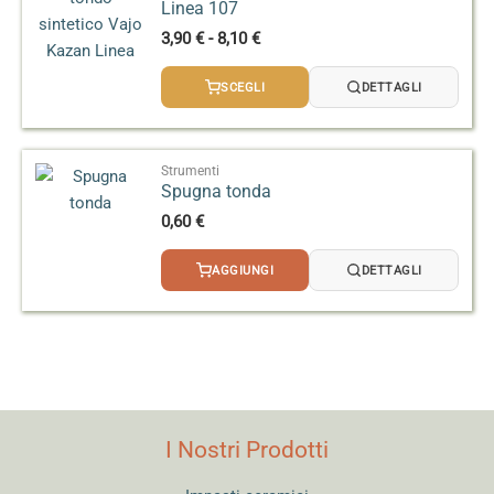
Linea 107
Fascia
3,90
€
-
8,10
€
di
prezzo:
SCEGLI
DETTAGLI
da
3,90 €
a
8,10 €
Strumenti
Spugna tonda
0,60
€
AGGIUNGI
DETTAGLI
I Nostri Prodotti