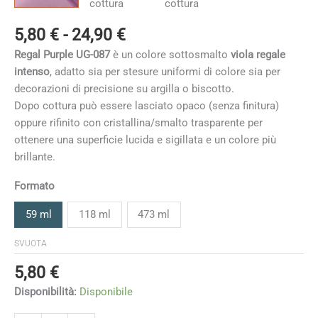
Fascia
5,80
€
-
24,90
€
di
Regal Purple UG-087
è un colore sottosmalto
viola regale
prezzo:
intenso
, adatto sia per stesure uniformi di colore sia per
da
decorazioni di precisione su argilla o biscotto.
5,80 €
Dopo cottura può essere lasciato opaco (senza finitura)
a
oppure rifinito con cristallina/smalto trasparente per
24,90 €
ottenere una superficie lucida e sigillata e un colore più
brillante.
Formato
59 ml
118 ml
473 ml
SVUOTA
5,80
€
Disponibilità:
Disponibile