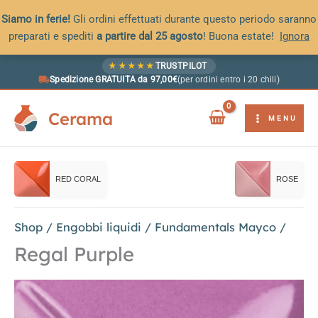
Siamo in ferie!
Gli ordini effettuati durante questo periodo saranno
preparati e spediti
a partire dal 25 agosto
! Buona estate!
Ignora
Vai
★
★
★
★
★
TRUSTPILOT
al
Spedizione GRATUITA da 97,00€
(per ordini entro i 20 chili)
contenuto
Cerama
MENU
RED CORAL
ROSE
Shop
/
Engobbi liquidi
/
Fundamentals Mayco
/
Regal Purple