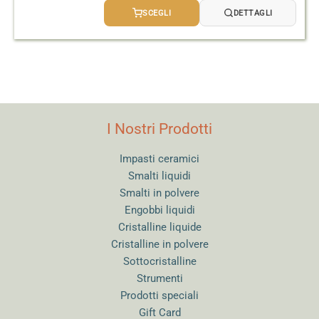
prezzo:
SCEGLI
DETTAGLI
da
5,10 €
a
12,80 €
I Nostri Prodotti
Impasti ceramici
Smalti liquidi
Smalti in polvere
Engobbi liquidi
Cristalline liquide
Cristalline in polvere
Sottocristalline
Strumenti
Prodotti speciali
Gift Card