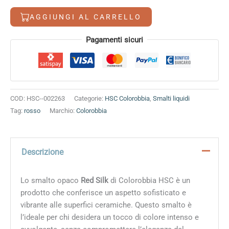
8,20 €.
7,40 €.
quantità
AGGIUNGI AL CARRELLO
Alternative:
Pagamenti sicuri
COD:
HSC--002263
Categorie:
HSC Colorobbia
,
Smalti liquidi
Tag:
rosso
Marchio:
Colorobbia
Descrizione
Lo smalto opaco
Red Silk
di Colorobbia HSC è un
prodotto che conferisce un aspetto sofisticato e
vibrante alle superfici ceramiche. Questo smalto è
l’ideale per chi desidera un tocco di colore intenso e