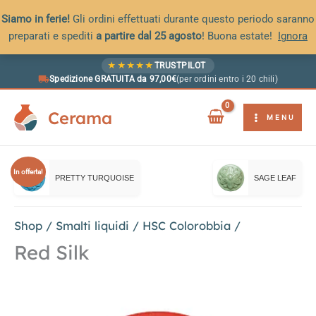
Siamo in ferie!
Gli ordini effettuati durante questo periodo saranno
preparati e spediti
a partire dal 25 agosto
! Buona estate!
Ignora
Vai
★
★
★
★
★
TRUSTPILOT
al
Spedizione GRATUITA da 97,00€
(per ordini entro i 20 chili)
contenuto
Cerama
MENU
In offerta!
PRETTY TURQUOISE
SAGE LEAF
Shop
/
Smalti liquidi
/
HSC Colorobbia
/
Red Silk