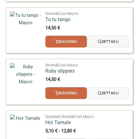
Stroke&Coat Mayco
Tu tu tango
14,50
€
AGGIUNGI
DETTAGLI
Stroke&Coat Mayco
Ruby slippers
14,50
€
AGGIUNGI
DETTAGLI
Speckled Stroke&Coat Mayco
Hot Tamale
Fascia
5,10
€
-
12,80
€
di