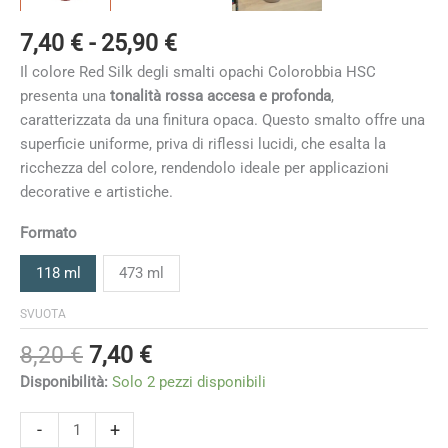
Fascia
7,40
€
-
25,90
€
di
Il colore Red Silk degli smalti opachi Colorobbia HSC
prezzo:
presenta una
tonalità rossa accesa e profonda
,
da
caratterizzata da una finitura opaca. Questo smalto offre una
7,40 €
superficie uniforme, priva di riflessi lucidi, che esalta la
a
ricchezza del colore, rendendolo ideale per applicazioni
25,90 €
decorative e artistiche.
Formato
118 ml
473 ml
SVUOTA
Il
Il
8,20
€
7,40
€
prezzo
prezzo
Disponibilità:
Solo 2 pezzi disponibili
originale
attuale
era:
è:
Red
-
+
Silk