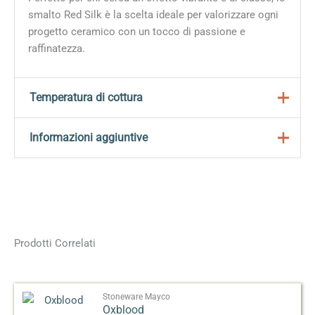
smalto Red Silk è la scelta ideale per valorizzare ogni
progetto ceramico con un tocco di passione e
raffinatezza.
Temperatura di cottura
Si consiglia di cuocere tra 950°C e 1000°C per risultati
Informazioni aggiuntive
ottimali e uniformità del colore.
Peso
0,180 kg
Dimensioni
5 × 5 × 9 cm
118 ml, 473 ml, 3,78 L,
Prodotti Correlati
Formato
11,35 L, 19 L
Effetto
Opaco
Stoneware Mayco
Oxblood