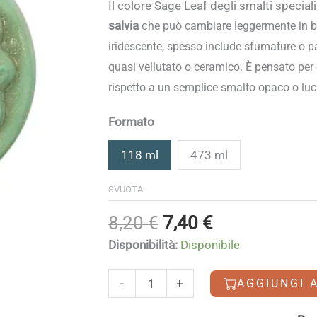
di
Il colore
Sage Leaf
degli smalti speciali
prezzo:
salvia
c
he può cambiare leggermente in b
da
iridescente, spesso include sfumature o pa
7,40 €
quasi vellutato o ceramico. È pensato per d
a
rispetto a un semplice smalto opaco o luc
25,90 €
Formato
118 ml
473 ml
SVUOTA
Il
Il
8,20
€
7,40
€
prezzo
prezzo
Disponibilità:
Disponibile
originale
attuale
era:
è:
Sage
-
+
AGGIUNGI 
8,20 €.
7,40 €.
Leaf