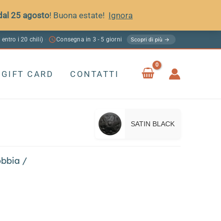
 dal 25 agosto
! Buona estate!
Ignora
 entro i 20 chili)
Consegna in 3 - 5 giorni
·
Scopri di più →
GIFT CARD
CONTATTI
SATIN BLACK
obbia
/