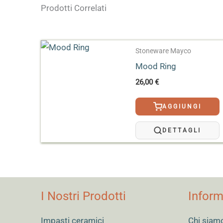
Prodotti Correlati
Dimensioni
5 × 5 × 9 cm
Formato
118 ml, 473 ml, 3,78 L,
Stoneware Mayco
Effetto
Speciale
Mood Ring
26,00
€
AGGIUNGI
DETTAGLI
I Nostri Prodotti
Inform
Impasti ceramici
Chi siam