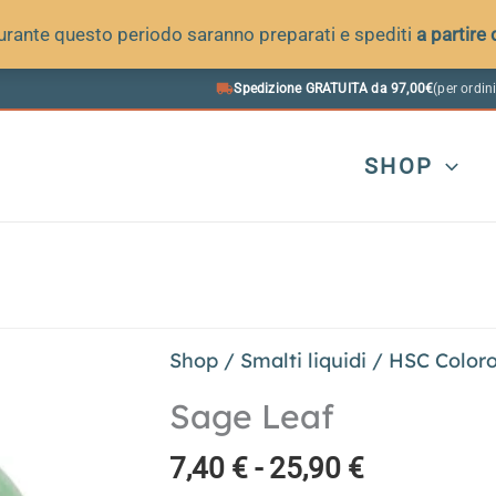
 durante questo periodo saranno preparati e spediti
a partire
Spedizione GRATUITA da 97,00€
(per ordini
SHOP
Shop
/
Smalti liquidi
/
HSC Color
Sage Leaf
Fascia
7,40
€
-
25,90
€