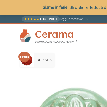
Siamo in ferie!
Gli ordini effettuati
Vai
Leggi le recensioni →
★
★
★
★
★
TRUSTPILOT
al
Cerama
contenuto
DIAMO COLORE ALLA TUA CREATIVITÀ
In offerta!
RED SILK