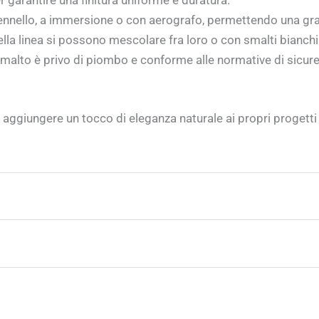
 garantire una finitura uniforme e duratura.
pennello, a immersione o con aerografo, permettendo una gra
della linea si possono mescolare fra loro o con smalti bianch
malto è privo di piombo e conforme alle normative di sicurez
i aggiungere un tocco di eleganza naturale ai propri progett
risultati ottimali e uniformità del colore.