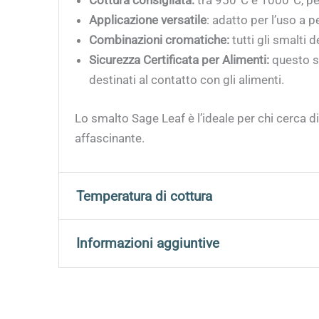
Cottura consigliata:
tra 950°C e 1000°C, per
Applicazione versatile
: adatto per l’uso a 
Combinazioni cromatiche:
tutti gli smalti 
Sicurezza Certificata per Alimenti:
questo s
destinati al contatto con gli alimenti.
Lo smalto Sage Leaf è l’ideale per chi cerca d
affascinante.
Temperatura di cottura
Si consiglia di cuocere tra 950°C e 1000°C per 
Informazioni aggiuntive
Peso
0,180 kg