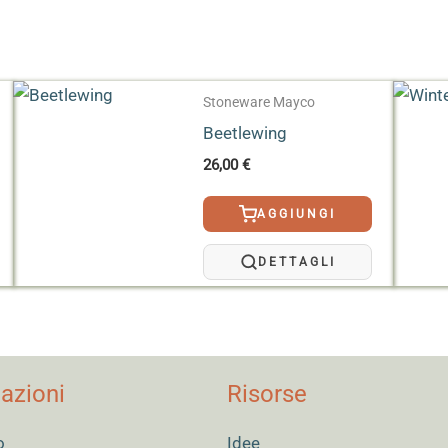
 11,35 L, 19 L
Stoneware Mayco
Beetlewing
26,00
€
AGGIUNGI
DETTAGLI
azioni
Risorse
o
Idee