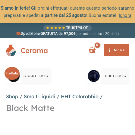
Siamo in ferie!
Gli ordini effettuati durante questo periodo saranno
preparati e spediti
a partire dal 25 agosto
! Buona estate!
Ignora
Vai
★
★
★
★
★
TRUSTPILOT
al
Spedizione GRATUITA da 97,00€
(per ordini entro i 20 chili)
contenuto
Cerama
MENU
In offerta!
BLACK GLOSSY
BLUE GLOSSY
Shop
/
Smalti liquidi
/
HHT Colorobbia
/
Black Matte