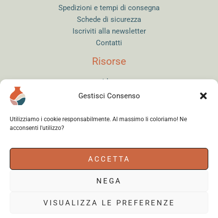
Spedizioni e tempi di consegna
Schede di sicurezza
Iscriviti alla newsletter
Contatti
Risorse
Idee
Guide
Gestisci Consenso
Cottura conto terzi
Tornio Virtuale
Utilizziamo i cookie responsabilmente. Al massimo li coloriamo! Ne
Quiz del Ceramista
acconsenti l'utilizzo?
Sitemap
ACCETTA
Accedi
NEGA
VISUALIZZA LE PREFERENZE