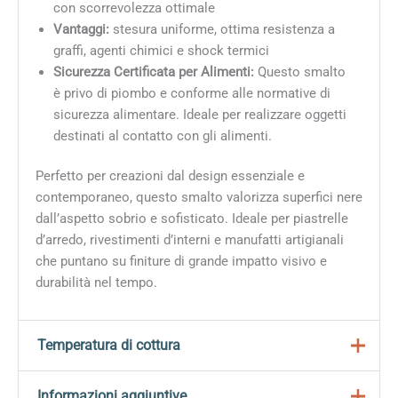
con scorrevolezza ottimale
Vantaggi:
stesura uniforme, ottima resistenza a
graffi, agenti chimici e shock termici
Sicurezza Certificata per Alimenti:
Questo smalto
è privo di piombo e conforme alle normative di
sicurezza alimentare. Ideale per realizzare oggetti
destinati al contatto con gli alimenti.
Perfetto per creazioni dal design essenziale e
contemporaneo, questo smalto valorizza superfici nere
dall’aspetto sobrio e sofisticato. Ideale per piastrelle
d’arredo, rivestimenti d’interni e manufatti artigianali
che puntano su finiture di grande impatto visivo e
durabilità nel tempo.
Temperatura di cottura
Si consiglia di cuocere tra i 1200°C e i 1300°C per
Informazioni aggiuntive