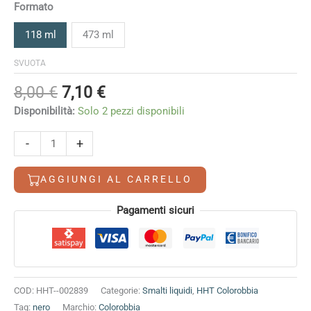
Formato
118 ml
473 ml
SVUOTA
Il
Il
8,00
€
7,10
€
prezzo
prezzo
Disponibilità:
Solo 2 pezzi disponibili
originale
attuale
era:
è:
Black
-
+
8,00 €.
7,10 €.
Matte
quantità
AGGIUNGI AL CARRELLO
Alternative:
Pagamenti sicuri
COD:
HHT--002839
Categorie:
Smalti liquidi
,
HHT Colorobbia
Tag:
nero
Marchio:
Colorobbia