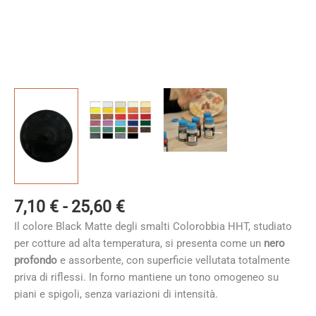
Fascia
7,10
€
-
25,60
€
di
Il colore Black Matte degli smalti Colorobbia HHT, studiato
prezzo:
per cotture ad alta temperatura, si presenta come un
nero
da
profondo
e assorbente, con superficie vellutata totalmente
7,10 €
priva di riflessi. In forno mantiene un tono omogeneo su
a
piani e spigoli, senza variazioni di intensità.
25,60 €