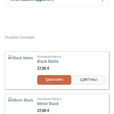
risultati ottimali.
Peso
0,180 kg
Dimensioni
5 × 5 × 9 cm
118 ml, 473 ml, 3,78 L,
Prodotti Correlati
Formato
11,35 L, 19 L
Effetto
Opaco
Stoneware Mayco
Black Matte
27,00
€
AGGIUNGI
DETTAGLI
Stoneware Mayco
Mirror Black
27,00
€