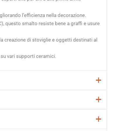
gliorando l’efficienza nella decorazione.
, questo smalto resiste bene a graffi e usure
 creazione di stoviglie e oggetti destinati al
à su vari supporti ceramici.
loca tra
955° e 1250° C (1751° – 2282°
e e durevole. Assicurati di monitorare
inale. Seguendo queste indicazioni, potrai