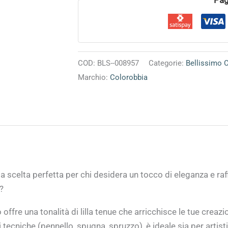
COD:
BLS--008957
Categorie:
Bellissimo 
Marchio:
Colorobbia
la scelta perfetta per chi desidera un tocco di eleganza e ra
?
ffre una tonalità di lilla tenue che arricchisce le tue creazi
tecniche (pennello, spugna, spruzzo), è ideale sia per artisti