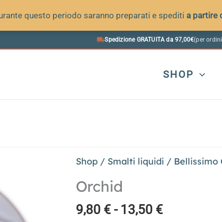
 durante questo periodo saranno preparati e spediti
a partire
Spedizione GRATUITA da 97,00€
(per ordini
SHOP
Shop
/
Smalti liquidi
/
Bellissimo
Orchid
Fascia
9,80
€
-
13,50
€