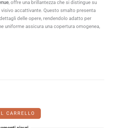
tenue
, offre una brillantezza che si distingue su
o visivo accattivante. Questo smalto presenta
i dettagli delle opere, rendendolo adatto per
ione uniforme assicura una copertura omogenea,
AL CARRELLO
amenti sicuri