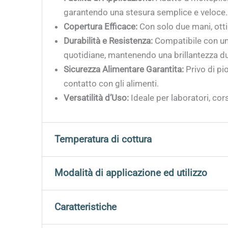
garantendo una stesura semplice e veloce.
Copertura Efficace:
Con solo due mani, ottie
Durabilità e Resistenza:
Compatibile con un 
quotidiane, mantenendo una brillantezza du
Sicurezza Alimentare Garantita:
Privo di pi
contatto con gli alimenti.
Versatilità d’Uso:
Ideale per laboratori, cors
Temperatura di cottura
Per ottenere risultati ottimali è fondamental
Modalità di applicazione ed utilizzo
Fahrenheit)
.
Adatti per tutti i tipi di decorazione con i seg
Caratteristiche
Questa gamma di temperatura permette una corr
attentamente il forno e di effettuare una calib