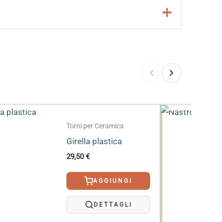
:
ESAURITO
Torni per Ceramica
Girella plastica
29,50
€
AGGIUNGI
DETTAGLI