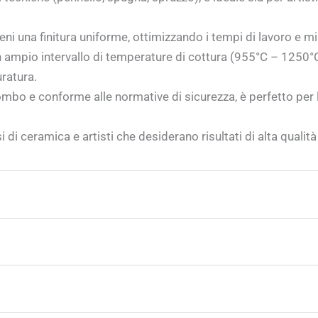
ni una finitura uniforme, ottimizzando i tempi di lavoro e mi
ampio intervallo di temperature di cottura (955°C – 1250°C)
ratura.
ombo e conforme alle normative di sicurezza, è perfetto per la
i di ceramica e artisti che desiderano risultati di alta qualit
e seguire la temperatura di cottura raccomandata, che si col
uenti strumenti:
etta fusione dello smalto, garantendo una finitura brillant
razione adeguata per evitare eventuali difetti nel prodotto f