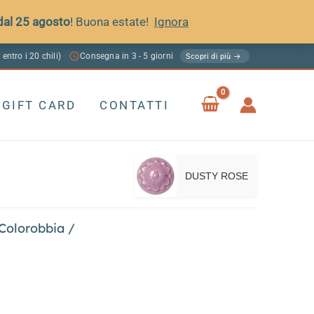
 dal 25 agosto
! Buona estate!
Ignora
 entro i 20 chili)
Consegna in 3 - 5 giorni
·
Scopri di più →
GIFT CARD
CONTATTI
DUSTY ROSE
 Colorobbia
/