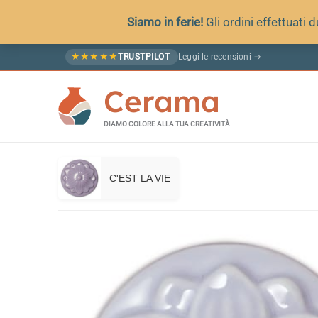
Siamo in ferie!
Gli ordini effettuati
Vai
Leggi le recensioni →
★
★
★
★
★
TRUSTPILOT
al
Cerama
contenuto
DIAMO COLORE ALLA TUA CREATIVITÀ
C'EST LA VIE