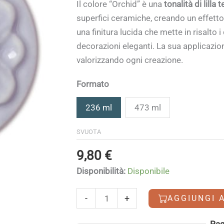
di
Il colore “Orchid” è una
tonalità di lilla 
prezzo:
superfici ceramiche, creando un effett
da
una finitura lucida che mette in risalto 
9,80 €
decorazioni eleganti. La sua applicaz
a
valorizzando ogni creazione.
13,50 €
Formato
236 ml
473 ml
SVUOTA
9,80
€
Disponibilità:
Disponibile
Orchid
-
+
AGGIUNGI 
quantità
Alternative:
Pag