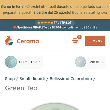
Siamo in ferie!
Gli ordini effettuati durante questo periodo saranno
preparati e spediti
a partire dal 25 agosto
! Buona estate!
Ignora
Vai
★
★
★
★
★
TRUSTPILOT
al
Spedizione GRATUITA da 97,00€
(per ordini entro i 20 chili)
contenuto
Cerama
MENU
GREY CELADON
BABY BLUE
Shop
/
Smalti liquidi
/
Bellissimo Colorobbia
/
Green Tea