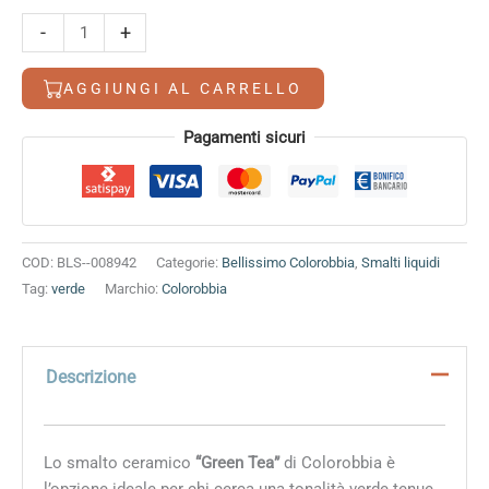
Green
-
+
Tea
quantità
AGGIUNGI AL CARRELLO
Alternative:
Pagamenti sicuri
COD:
BLS--008942
Categorie:
Bellissimo Colorobbia
,
Smalti liquidi
Tag:
verde
Marchio:
Colorobbia
Descrizione
Lo smalto ceramico
“Green Tea”
di Colorobbia è
l’opzione ideale per chi cerca una tonalità verde tenue