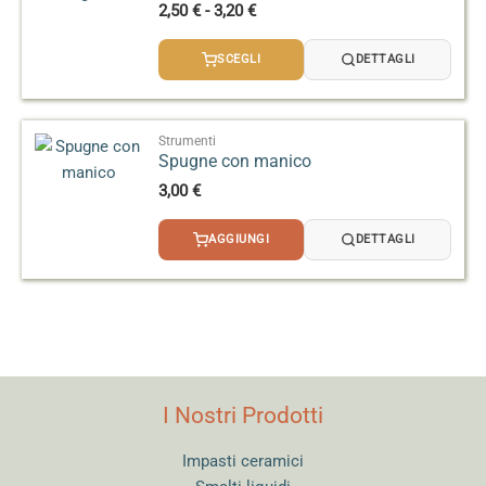
Fascia
2,50
€
-
3,20
€
di
prezzo:
SCEGLI
DETTAGLI
da
2,50 €
a
3,20 €
Strumenti
Spugne con manico
3,00
€
AGGIUNGI
DETTAGLI
I Nostri Prodotti
Impasti ceramici