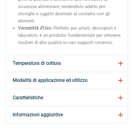
sicurezza alimentare, rendendolo adatto per
stoviglie e oggetti destinati al contatto con gli
alimenti.
Versatilità d’Uso:
Perfetto per artisti, decoratori e
laboratori, è un prodotto fondamentale per ottenere
risultati di alta qualità su vari supporti ceramici.
Temperatura di cottura
Per ottenere risultati ottimali è fondamentale seguire
Modalità di applicazione ed utilizzo
la temperatura di cottura raccomandata, che si colloca
tra
955° e 1250° C (1751° – 2282° Fahrenheit)
.
Adatti per tutti i tipi di decorazione con i seguenti
Caratteristiche
strumenti:
Questa gamma di temperatura permette una corretta
fusione dello smalto, garantendo una finitura brillante e
Subito
pronti per l’uso
, senza preparazioni
Informazioni aggiuntive
Pennello
durevole. Assicurati di monitorare attentamente il
aggiuntive
Drops
forno e di effettuare una calibrazione adeguata per
Spugna
Formulati con
materiali atossici e sicuri
Peso
0,380 kg