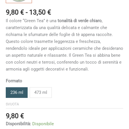
Fascia
9,80
€
-
13,50
€
di
Il colore “Green Tea” è una
tonalità di verde chiaro
,
prezzo:
caratterizzata da una qualità delicata e calmante che
da
richiama le sfumature delle foglie di tè appena raccolte.
9,80 €
Questo colore trasmette leggerezza e freschezza,
a
rendendolo ideale per applicazioni ceramiche che desiderano
13,50 €
un aspetto naturale e rilassante. Il Green Tea si abbina bene
con colori neutri e terrosi, conferendo un tocco di serenità e
armonia agli oggetti decorativi e funzionali.
Formato
236 ml
473 ml
SVUOTA
9,80
€
Disponibilità:
Disponibile