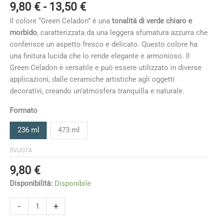
Fascia
9,80
€
-
13,50
€
di
Il colore “Green Celadon” è una
tonalità di verde chiaro e
prezzo:
morbido
, caratterizzata da una leggera sfumatura azzurra che
da
conferisce un aspetto fresco e delicato. Questo colore ha
9,80 €
una finitura lucida che lo rende elegante e armonioso. Il
a
Green Celadon è versatile e può essere utilizzato in diverse
13,50 €
applicazioni, dalle ceramiche artistiche agli oggetti
decorativi, creando un’atmosfera tranquilla e naturale.
Formato
236 ml
473 ml
SVUOTA
9,80
€
Disponibilità:
Disponibile
Green
-
+
Celadon