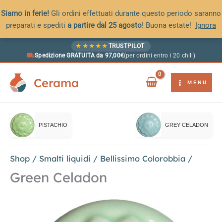
Siamo in ferie!
Gli ordini effettuati durante questo periodo saranno
preparati e spediti
a partire dal 25 agosto
! Buona estate!
Ignora
Vai
★
★
★
★
★
TRUSTPILOT
al
Spedizione GRATUITA da 97,00€
(per ordini entro i 20 chili)
contenuto
Cerama
MENU
PISTACHIO
GREY CELADON
Shop
/
Smalti liquidi
/
Bellissimo Colorobbia
/
Green Celadon