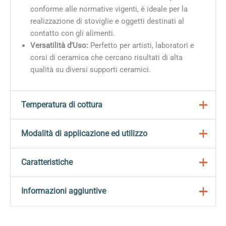
conforme alle normative vigenti, è ideale per la
realizzazione di stoviglie e oggetti destinati al
contatto con gli alimenti.
Versatilità d’Uso:
Perfetto per artisti, laboratori e
corsi di ceramica che cercano risultati di alta
qualità su diversi supporti ceramici.
Temperatura di cottura
Per ottenere risultati ottimali è fondamentale seguire
Modalità di applicazione ed utilizzo
la temperatura di cottura raccomandata, che si colloca
tra
955° e 1250° C (1751° – 2282° Fahrenheit)
.
Adatti per tutti i tipi di decorazione con i seguenti
Caratteristiche
strumenti:
Questa gamma di temperatura permette una corretta
fusione dello smalto, garantendo una finitura brillante e
Subito
pronti per l’uso
, senza preparazioni
Informazioni aggiuntive
Pennello
durevole. Assicurati di monitorare attentamente il
aggiuntive
Drops
forno e di effettuare una calibrazione adeguata per
Spugna
Formulati con
materiali atossici e sicuri
Peso
0,380 kg
evitare eventuali difetti nel prodotto finale. Seguendo