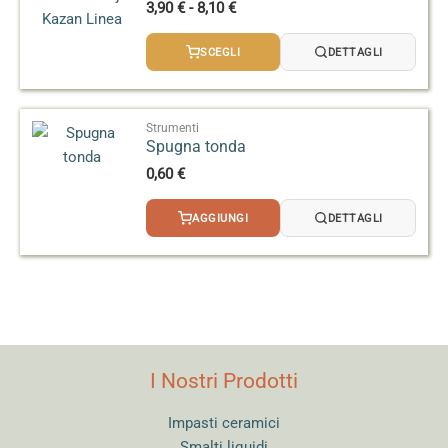
Fascia
3,90
€
-
8,10
€
di
prezzo:
SCEGLI
DETTAGLI
da
3,90 €
a
8,10 €
Strumenti
Spugna tonda
0,60
€
AGGIUNGI
DETTAGLI
I Nostri Prodotti
Impasti ceramici
Smalti liquidi