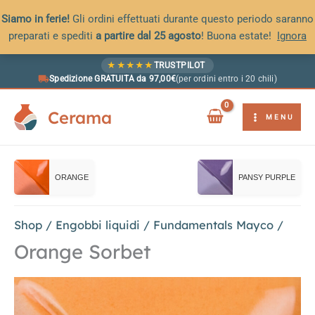
Siamo in ferie!
Gli ordini effettuati durante questo periodo saranno
preparati e spediti
a partire dal 25 agosto
! Buona estate!
Ignora
Vai
★
★
★
★
★
TRUSTPILOT
al
Spedizione GRATUITA da 97,00€
(per ordini entro i 20 chili)
contenuto
Cerama
MENU
ORANGE
PANSY PURPLE
Shop
/
Engobbi liquidi
/
Fundamentals Mayco
/
Orange Sorbet