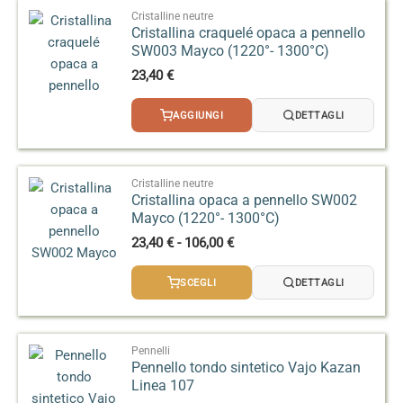
95,00 €
Cristalline neutre
Cristallina craquelé opaca a pennello
SW003 Mayco (1220°- 1300°C)
23,40
€
AGGIUNGI
DETTAGLI
Cristalline neutre
Cristallina opaca a pennello SW002
Mayco (1220°- 1300°C)
Fascia
23,40
€
-
106,00
€
di
prezzo:
SCEGLI
DETTAGLI
da
23,40 €
a
106,00 €
Pennelli
Pennello tondo sintetico Vajo Kazan
Linea 107