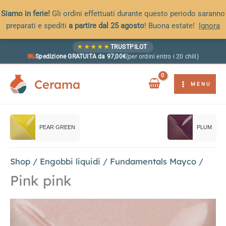
Siamo in ferie!
Gli ordini effettuati durante questo periodo saranno
preparati e spediti
a partire dal 25 agosto
! Buona estate!
Ignora
Vai
★
★
★
★
★
TRUSTPILOT
al
Spedizione GRATUITA da 97,00€
(per ordini entro i 20 chili)
contenuto
Cerama
MENU
PEAR GREEN
PLUM
Shop
/
Engobbi liquidi
/
Fundamentals Mayco
/
Pink pink