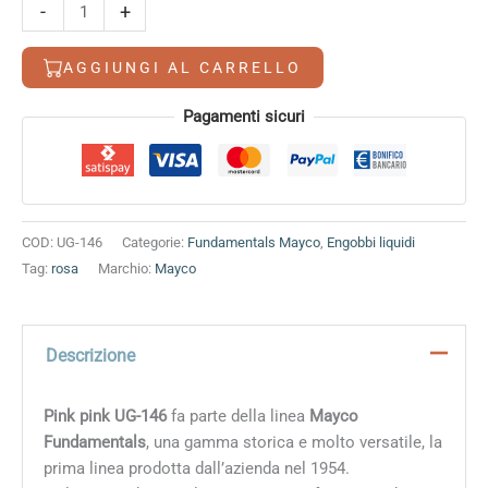
Pink
-
+
pink
quantità
AGGIUNGI AL CARRELLO
Alternative:
Pagamenti sicuri
COD:
UG-146
Categorie:
Fundamentals Mayco
,
Engobbi liquidi
Tag:
rosa
Marchio:
Mayco
Descrizione
Pink pink UG-146
fa parte della linea
Mayco
Fundamentals
, una gamma storica e molto versatile, la
prima linea prodotta dall’azienda nel 1954.