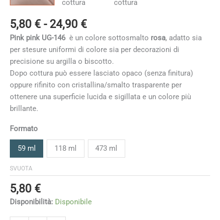
Fascia
5,80
€
-
24,90
€
di
Pink pink UG-146
è un colore sottosmalto
rosa
, adatto sia
prezzo:
per stesure uniformi di colore sia per decorazioni di
da
precisione su argilla o biscotto.
5,80 €
Dopo cottura può essere lasciato opaco (senza finitura)
a
oppure rifinito con cristallina/smalto trasparente per
24,90 €
ottenere una superficie lucida e sigillata e un colore più
brillante.
Formato
59 ml
118 ml
473 ml
SVUOTA
5,80
€
Disponibilità:
Disponibile