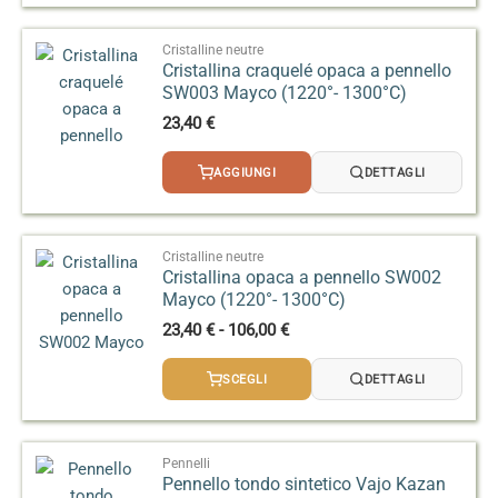
a
95,00 €
Cristalline neutre
Cristallina craquelé opaca a pennello
SW003 Mayco (1220°- 1300°C)
23,40
€
AGGIUNGI
DETTAGLI
Cristalline neutre
Cristallina opaca a pennello SW002
Mayco (1220°- 1300°C)
Fascia
23,40
€
-
106,00
€
di
prezzo:
SCEGLI
DETTAGLI
da
23,40 €
a
106,00 €
Pennelli
Pennello tondo sintetico Vajo Kazan