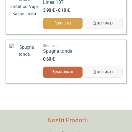
Linea 107
Fascia
3,90
€
-
8,10
€
di
prezzo:
SCEGLI
DETTAGLI
da
3,90 €
a
8,10 €
Strumenti
Spugna tonda
0,60
€
AGGIUNGI
DETTAGLI
I Nostri Prodotti