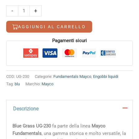
Blue
-
+
Grass
quantità
AGGIUNGI AL CARRELLO
Alternative:
Pagamenti sicuri
COD:
UG-230
Categorie:
Fundamentals Mayco
,
Engobbi liquidi
Tag:
blu
Marchio:
Mayco
Descrizione
Blue Grass UG-230
fa parte della linea
Mayco
Fundamentals
, una gamma storica e molto versatile, la