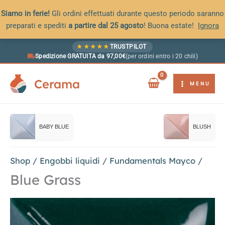
Siamo in ferie!
Gli ordini effettuati durante questo periodo saranno
preparati e spediti
a partire dal 25 agosto
! Buona estate!
Ignora
Vai
★
★
★
★
★
TRUSTPILOT
al
Spedizione GRATUITA da 97,00€
(per ordini entro i 20 chili)
contenuto
Cerama
MENU
BABY BLUE
BLUSH
Shop
/
Engobbi liquidi
/
Fundamentals Mayco
/
Blue Grass