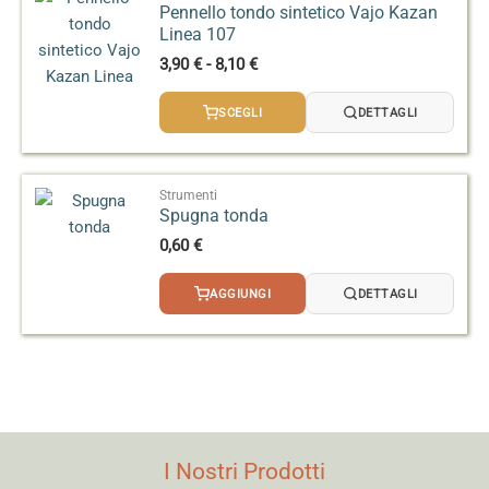
Pennello tondo sintetico Vajo Kazan
Linea 107
Fascia
3,90
€
-
8,10
€
di
prezzo:
SCEGLI
DETTAGLI
da
3,90 €
a
8,10 €
Strumenti
Spugna tonda
0,60
€
AGGIUNGI
DETTAGLI
I Nostri Prodotti