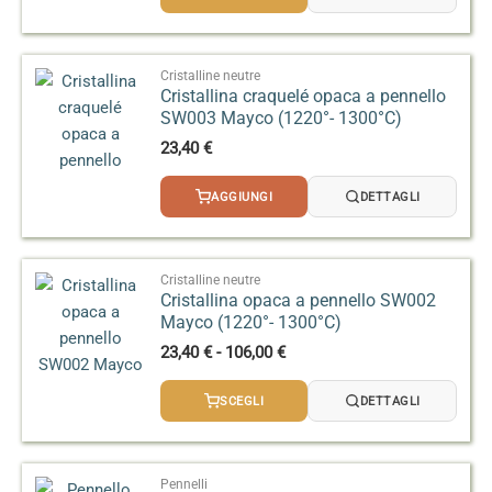
da
23,40 €
a
95,00 €
Cristalline neutre
Cristallina craquelé opaca a pennello
SW003 Mayco (1220°- 1300°C)
23,40
€
AGGIUNGI
DETTAGLI
Cristalline neutre
Cristallina opaca a pennello SW002
Mayco (1220°- 1300°C)
Fascia
23,40
€
-
106,00
€
di
prezzo:
SCEGLI
DETTAGLI
da
23,40 €
a
106,00 €
Pennelli