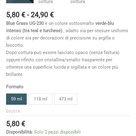
Fascia
5,80
€
-
24,90
€
di
Blue Grass UG-230
è un colore sottosmalto
verde‑blu
prezzo:
intenso (tra teal e turchese)
, adatto sia per stesure uniformi
da
di colore sia per decorazioni di precisione su argilla o
5,80 €
biscotto.
a
Dopo cottura può essere lasciato opaco (senza finitura)
24,90 €
oppure rifinito con cristallina/smalto trasparente per
ottenere una superficie lucida e sigillata e un colore più
brillante.
Formato
59 ml
118 ml
473 ml
SVUOTA
5,80
€
Disponibilità:
Solo 2 pezzi disponibili