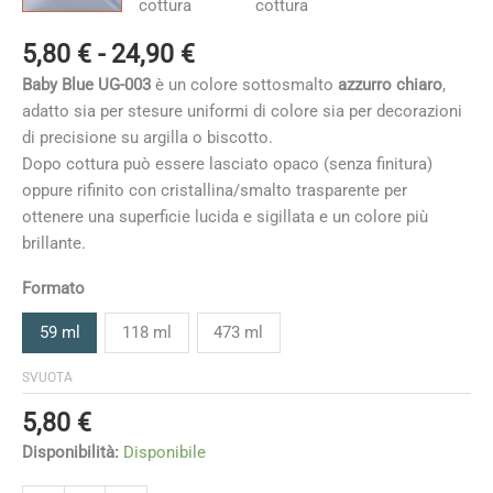
Fascia
5,80
€
-
24,90
€
di
Baby Blue UG-003
è un colore sottosmalto
azzurro chiaro
,
prezzo:
adatto sia per stesure uniformi di colore sia per decorazioni
da
di precisione su argilla o biscotto.
5,80 €
Dopo cottura può essere lasciato opaco (senza finitura)
a
oppure rifinito con cristallina/smalto trasparente per
24,90 €
ottenere una superficie lucida e sigillata e un colore più
brillante.
Formato
59 ml
118 ml
473 ml
SVUOTA
5,80
€
Disponibilità:
Disponibile