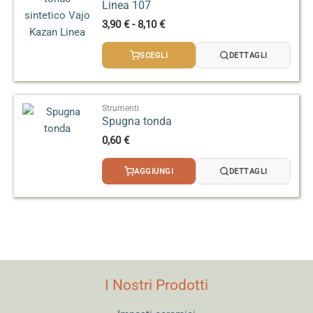
Linea 107
Fascia
3,90
€
-
8,10
€
di
prezzo:
SCEGLI
DETTAGLI
da
3,90 €
a
8,10 €
Strumenti
Spugna tonda
0,60
€
AGGIUNGI
DETTAGLI
I Nostri Prodotti