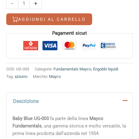
Baby
-
+
Blue
quantità
AGGIUNGI AL CARRELLO
Alternative:
Pagamenti sicuri
COD:
UG-003
Categorie:
Fundamentals Mayco
,
Engobbi liquidi
Tag:
azzurro
Marchio:
Mayco
Descrizione
Baby Blue UG-003
fa parte della linea
Mayco
Fundamentals
, una gamma storica e molto versatile, la
prima linea prodotta dall’azienda nel 1954.