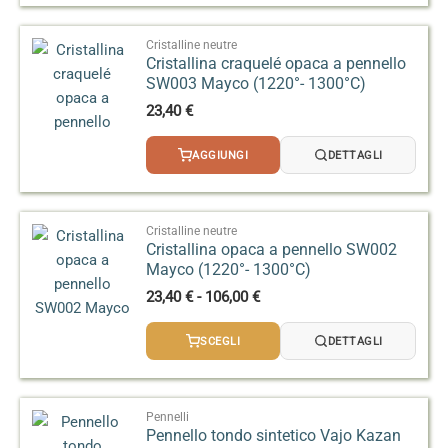
a
95,00 €
Cristalline neutre
Cristallina craquelé opaca a pennello
SW003 Mayco (1220°- 1300°C)
23,40
€
AGGIUNGI
DETTAGLI
Cristalline neutre
Cristallina opaca a pennello SW002
Mayco (1220°- 1300°C)
Fascia
23,40
€
-
106,00
€
di
prezzo:
SCEGLI
DETTAGLI
da
23,40 €
a
106,00 €
Pennelli
Pennello tondo sintetico Vajo Kazan