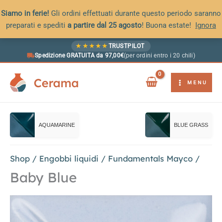
Siamo in ferie!
Gli ordini effettuati durante questo periodo saranno
preparati e spediti
a partire dal 25 agosto
! Buona estate!
Ignora
Vai
★
★
★
★
★
TRUSTPILOT
al
Spedizione GRATUITA da 97,00€
(per ordini entro i 20 chili)
contenuto
Cerama
MENU
AQUAMARINE
BLUE GRASS
Shop
/
Engobbi liquidi
/
Fundamentals Mayco
/
Baby Blue