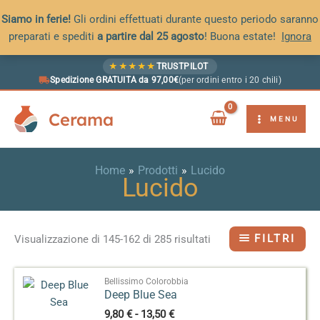
Siamo in ferie!
Gli ordini effettuati durante questo periodo saranno
preparati e spediti
a partire dal 25 agosto
! Buona estate!
Ignora
Vai
★
★
★
★
★
TRUSTPILOT
al
Spedizione GRATUITA da 97,00€
(per ordini entro i 20 chili)
contenuto
Cerama
MENU
Home
Prodotti
Lucido
Lucido
FILTRI
Visualizzazione di 145-162 di 285 risultati
Bellissimo Colorobbia
Deep Blue Sea
Fascia
9,80
€
-
13,50
€