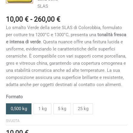
Fascia
10,00
€
-
260,00
€
di
Lo smalto Verde della serie SLAS di Colorobbia, formulato
prezzo:
per cotture tra 1200°C e 1300°C, presenta una
tonalità fresca
da
e intensa di verde
. Questa nuance offre una finitura lucida e
10,00 €
uniforme, evidenziando le caratteristiche delle superfici
a
ceramiche. È compatibile con vari supporti come porcellana,
260,00 €
gres e vitreous china, garantendo una copertura omogenea e
una stabilità cromatica anche ad alte temperature. La sua
composizione assicura una superficie brillante e resistente,
adatta anche per oggetti destinati al contatto con alimenti.
Formato
0,500 kg
1 kg
5 kg
25 kg
SVUOTA