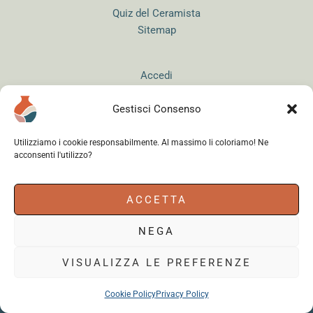
Quiz del Ceramista
Sitemap
Accedi
Gestisci Consenso
Utilizziamo i cookie responsabilmente. Al massimo li coloriamo! Ne
acconsenti l'utilizzo?
Instagram
WhatsApp
Facebook
ACCETTA
NEGA
Cerama s.r.l.
- via del Mandrione 63, 00181 Roma (Italy) - Partita IVA
18179961000 - Copyright © 2026
VISUALIZZA LE PREFERENZE
Cookie Policy
Privacy Policy