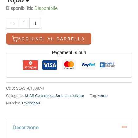
10,00
€
Disponibilità:
Disponibile
Verde
-
+
quantità
AGGIUNGI AL CARRELLO
Alternative:
Pagamenti sicuri
COD:
SLAS--015087-1
Categorie:
SLAS Colorobbia
,
Smalti in polvere
Tag:
verde
Marchio:
Colorobbia
Descrizione