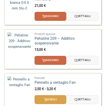
proprio impasto per calibrare densità, spessore e
21,00
€
curva di cottura, tenendo conto che gli smalti
artistici ad alta temperatura possono dare effetti
AGGIUNGI
DETTAGLI
leggermente variabili in base alla mano
dell’operatore.
Prodotti speciali
Pehatine 209 – Additivo
sospensivante
13,00
€
AGGIUNGI
DETTAGLI
Pennelli
Pennello a ventaglio Fan
Fascia
2,50
€
-
3,20
€
di
prezzo:
SCEGLI
DETTAGLI
da