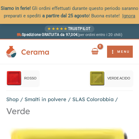
Siamo in ferie!
Gli ordini effettuati durante questo periodo saranno
preparati e spediti
a partire dal 25 agosto
! Buona estate!
Ignora
Vai
★
★
★
★
★
TRUSTPILOT
al
Spedizione GRATUITA da 97,00€
(per ordini entro i 20 chili)
contenuto
Cerama
MENU
ROSSO
VERDE ACIDO
Shop
/
Smalti in polvere
/
SLAS Colorobbia
/
Verde