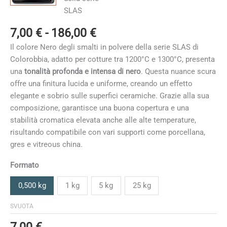
Fascia
7,00
€
-
186,00
€
di
Il colore Nero degli smalti in polvere della serie SLAS di
prezzo:
Colorobbia, adatto per cotture tra 1200°C e 1300°C, presenta
da
una
tonalità profonda e intensa di nero
. Questa nuance scura
7,00 €
offre una finitura lucida e uniforme, creando un effetto
a
elegante e sobrio sulle superfici ceramiche. Grazie alla sua
186,00 €
composizione, garantisce una buona copertura e una
stabilità cromatica elevata anche alle alte temperature,
risultando compatibile con vari supporti come porcellana,
gres e vitreous china.
Formato
0,500 kg
1 kg
5 kg
25 kg
SVUOTA