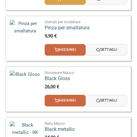
da
2,50 €
a
3,20 €
Utensili per modellare
Pinza per smaltatura
9,90
€
AGGIUNGI
DETTAGLI
Stoneware Mayco
Black Gloss
26,00
€
AGGIUNGI
DETTAGLI
Raku Mayco
Black metallic