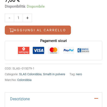
7,00
€
Disponibilità:
Disponibile
Nero
-
+
quantità
AGGIUNGI AL CARRELLO
Alternative:
Pagamenti sicuri
COD:
SLAS--015079-1
Categorie:
SLAS Colorobbia
,
Smalti in polvere
Tag:
nero
Marchio:
Colorobbia
Descrizione