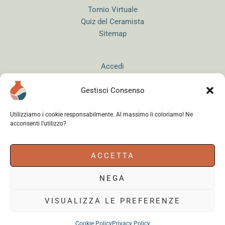
Tornio Virtuale
Quiz del Ceramista
Sitemap
Accedi
Gestisci Consenso
Utilizziamo i cookie responsabilmente. Al massimo li coloriamo! Ne
acconsenti l'utilizzo?
Instagram
WhatsApp
Facebook
ACCETTA
NEGA
Cerama s.r.l.
- via del Mandrione 63, 00181 Roma (Italy) - Partita IVA
18179961000 - Copyright © 2026
VISUALIZZA LE PREFERENZE
Cookie Policy
Privacy Policy