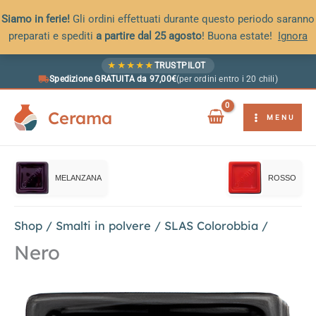
Siamo in ferie!
Gli ordini effettuati durante questo periodo saranno
preparati e spediti
a partire dal 25 agosto
! Buona estate!
Ignora
Vai
★
★
★
★
★
TRUSTPILOT
al
Spedizione GRATUITA da 97,00€
(per ordini entro i 20 chili)
contenuto
Cerama
MENU
MELANZANA
ROSSO
Shop
/
Smalti in polvere
/
SLAS Colorobbia
/
Nero