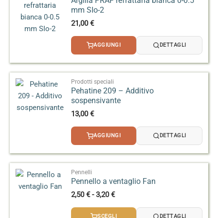
Argilla PRAF refrattaria bianca 0-0.5
eseguire sempre prove su piastrelle campione del
mm SIo-2
proprio impasto per calibrare densità, spessore e
21,00
€
curva di cottura, tenendo conto che gli smalti
artistici ad alta temperatura possono dare effetti
AGGIUNGI
DETTAGLI
leggermente variabili in base alla mano
dell’operatore.
Prodotti speciali
Pehatine 209 – Additivo
sospensivante
13,00
€
AGGIUNGI
DETTAGLI
Pennelli
Pennello a ventaglio Fan
Fascia
2,50
€
-
3,20
€
di
prezzo:
SCEGLI
DETTAGLI