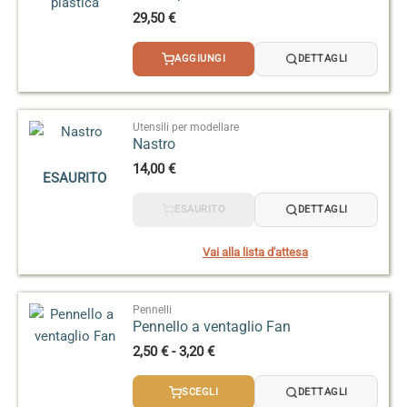
29,50
€
AGGIUNGI
DETTAGLI
Utensili per modellare
Nastro
14,00
€
ESAURITO
ESAURITO
DETTAGLI
Vai alla lista d'attesa
Pennelli
Pennello a ventaglio Fan
Fascia
2,50
€
-
3,20
€
di
prezzo:
SCEGLI
DETTAGLI
da