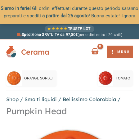
Siamo in ferie!
Gli ordini effettuati durante questo periodo saranno
preparati e spediti
a partire dal 25 agosto
! Buona estate!
Ignora
Vai
★
★
★
★
★
TRUSTPILOT
al
Spedizione GRATUITA da 97,00€
(per ordini entro i 20 chili)
contenuto
Cerama
MENU
ORANGE SORBET
TOMATO
Shop
/
Smalti liquidi
/
Bellissimo Colorobbia
/
Pumpkin Head