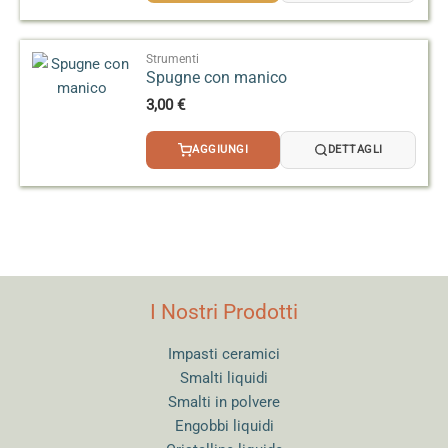
2,50 €
a
3,20 €
Strumenti
Spugne con manico
3,00
€
AGGIUNGI
DETTAGLI
I Nostri Prodotti
Impasti ceramici
Smalti liquidi
Smalti in polvere
Engobbi liquidi