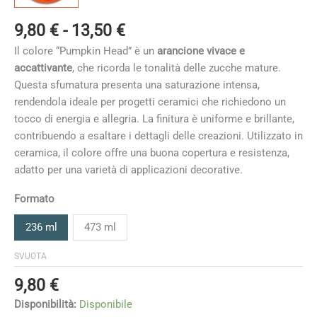
Fascia
9,80
€
-
13,50
€
di
Il colore “Pumpkin Head” è un
arancione vivace e
prezzo:
accattivante
, che ricorda le tonalità delle zucche mature.
da
Questa sfumatura presenta una saturazione intensa,
9,80 €
rendendola ideale per progetti ceramici che richiedono un
a
tocco di energia e allegria. La finitura è uniforme e brillante,
13,50 €
contribuendo a esaltare i dettagli delle creazioni. Utilizzato in
ceramica, il colore offre una buona copertura e resistenza,
adatto per una varietà di applicazioni decorative.
Formato
236 ml
473 ml
SVUOTA
9,80
€
Disponibilità:
Disponibile