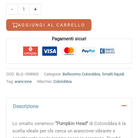
Pumpkin
-
+
Head
quantità
AGGIUNGI AL CARRELLO
Alternative:
Pagamenti sicuri
COD:
BLS--008903
Categorie:
Bellissimo Colorobbia
,
Smalti liquidi
Tag:
arancione
Marchio:
Colorobbia
Descrizione
Lo smalto ceramico
“Pumpkin Head”
di Colorobbia è la
scelta ideale per chi cerca un arancione vibrante e